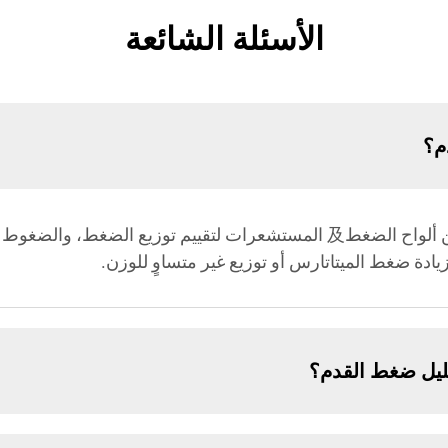
الأسئلة الشائعة
م؟
يشمل تحليل ضغط القدم معالجة البيانات من ألواح الضغط及 المستشعرات لتقيي
ادة ضغط الميتاتارس أو توزيع غير متساوٍ للوزن.
ليل ضغط القدم؟