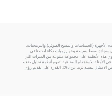
خدم الأجهزة (الحساسات والمسح الضوئي) والبرمجيات.
الميزات الأكثر تقدمًا مثل ألواح القوة ومسحات 3D، وتستند بدلاً من ذلك إلى سجادة ضغط بسيطة وخوارزميات ذكاء اصطناعي
توي هذه الأنظمة على مجموعة متنوعة من الميزات التي
في الأمثلة الاستخدام الصناعية، تقوم أنظمة تحليل ضغط
القدم بتقييم فعالية الوسادات الداخلية المخصصة من خلال تحليل بيانات الضغط المسجلة قبل وبعد عملية إنتاج الوسادة، مما يضمن الامتثال بنسبة تزيد عن 95٪. القدرة على تقديم رؤى