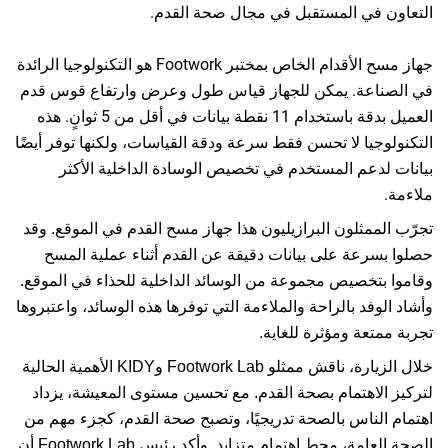
في المستقبل في مجال صحة القدم.
جهاز مسح الأقدام الخاص بمختبر Footwork هو التكنولوجيا الرائدة
عة. يمكن للجهاز قياس طول وعرض وارتفاع قوس قدم
العميل بدقة باستخدام 11 نقطة بيانات في أقل من 5 ثوانٍ. هذه
يا لا تحسن فقط سرعة ودقة القياسات، ولكنها توفر أيضًا
عم المستخدم في تخصيص الوسادة الداخلية الأكثر
مثلون البرازيليون هذا جهاز مسح القدم في الموقع. وقد
عة على بيانات دقيقة عن القدم أثناء عملية المسح
خصيص مجموعة من الوسائد الداخلية للحذاء في الموقع.
فد بالراحة والملاءمة التي توفرها هذه الوسائد، واعتبروها
عة ومؤثرة للغاية.
خلال الزيارة، ناقش ممثلو Footwork Lab وKIDY الأهمية الحالية
اهتمام بصحة القدم. مع تحسين مستوى المعيشة، يزداد
ناس بالصحة تدريجيًا، وتصبح صحة القدم، كجزء مهم من
الصحة العامة، محط اهتمام متزايد. وأكد رئيس Footwork Lab أن