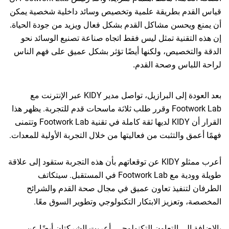
دم بطريقة علمية وتخصيص وسائد داخلية شخصية يمكن
ويحسن مشاكل القدم بشكل فعال ويزيد من جودة الحياة.
تقنية تمثل ليس فقط اتجاه صناعة تصنيع الوسائد نحو
تخصيص، ولكنها أيضًا تؤثر بشكل عميق على فهم الناس
باس وصحة القدم.
بعد العودة إلى البرازيل، تواصل مدير KIDY عبر الإنترنت مع
Footwork Lab وقرر طلب ثلاثة ماسحات قدم للتجربة. يظهر هذا
القرار أن KIDY لديها ثقة كاملة في تقنية Footwork Lab وتتمنى
ق والتثبت من فعاليتها من خلال التجربة الأولية للمعدات.
أعرب ممثلو KIDY عن توقعاتهم بأن هذه التجربة ستقود إلى علاقة
طويلة وودية مع Footwork Lab في المستقبل. سيتكاتف
لتنفيذ تعاون عميق في مجال صحة القدم والشرائح
وتعزيز الابتكار التكنولوجي وتطوير السوق معًا.
إلى التعاون التكنولوجي، أعربت الشركتان أيضًا عن