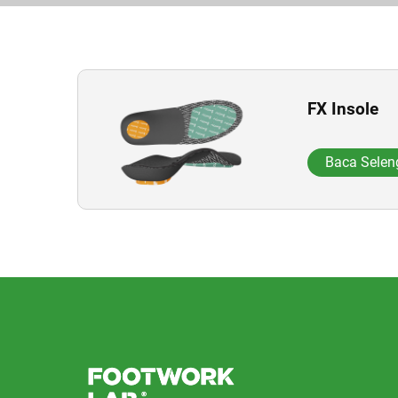
FX Insole
Baca Sele