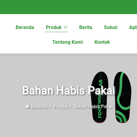
Beranda
Produk
Berita
Solusi
Apl
Tentang Kami
Kontak
Bahan Habis Pakai
Beranda
>
Produk
>
Bahan Habis Pakai