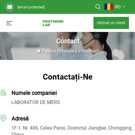
RO
[email protected]
Obțineți un ofertă
Contact
Pagina Principală
>
Contact
Contactați-Ne
Numele companiei
LABORATOR DE MERS
Adresă
1F-1, Nr. 406, Calea Panxi, Districtul Jiangbei, Chongqing,
China.