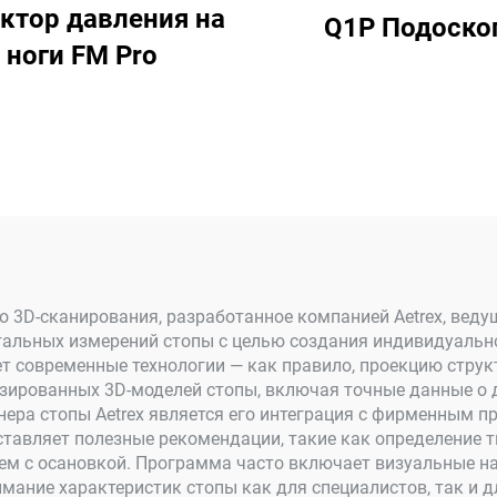
ктор давления на
Q1P Подоско
ноги FM Pro
во 3D-сканирования, разработанное компанией Aetrex, вед
тальных измерений стопы с целью создания индивидуально
ует современные технологии — как правило, проекцию стру
ированных 3D-моделей стопы, включая точные данные о дл
анера стопы Aetrex является его интеграция с фирменным 
авляет полезные рекомендации, такие как определение тип
ем с осановкой. Программа часто включает визуальные н
мание характеристик стопы как для специалистов, так и д