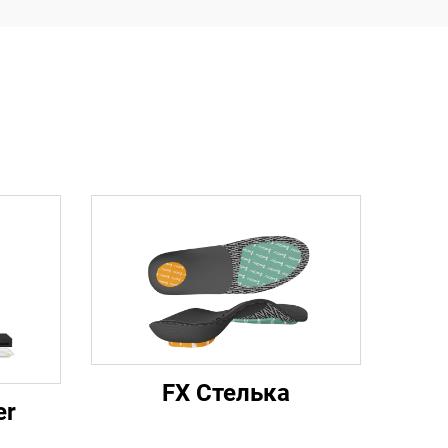
FX Стелька
er