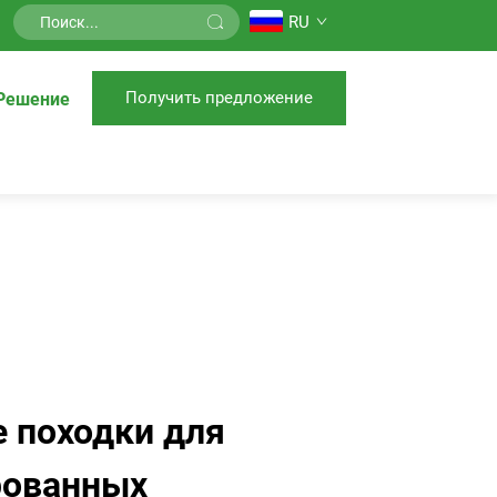
RU
Получить предложение
Решение
 походки для
рованных