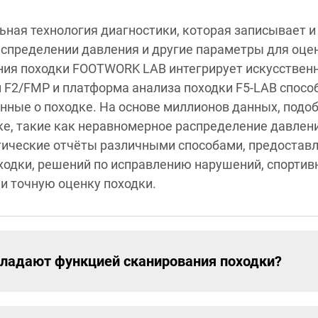
ьная технология диагностики, которая записывает и
распределении давления и другие параметры для оце
ания походки FOOTWORK LAB интегрирует искусствен
 F2/FMP и платформа анализа походки F5-LAB спосо
ные о походке. На основе миллионов данных, подо
ке, такие как неравномерное распределение давлен
ические отчёты различными способами, предоставл
ходки, решений по исправлению нарушений, спортив
и точную оценку походки.
ладают функцией сканирования походки?