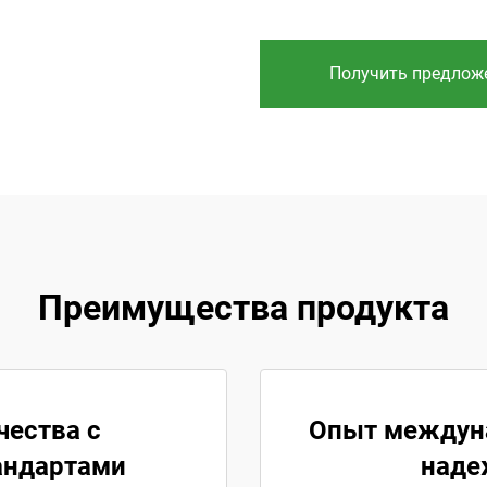
Получить предлож
Преимущества продукта
чества с
Опыт междуна
андартами
наде