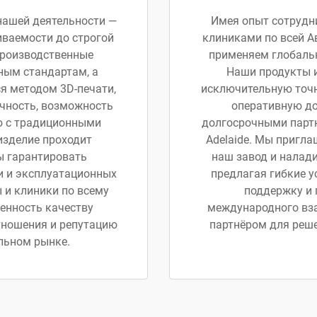
нашей деятельности —
Имея опыт сотрудн
иваемости до строгой
клиниками по всей Ав
производственные
применяем глобальн
ным стандартам, а
Наши продукты и
я методом 3D-печати,
исключительную точн
чность, возможность
оперативную до
ю с традиционными
долгосрочными партнё
изделие проходит
Adelaide. Мы пригл
ы гарантировать
наш завод и налад
и и эксплуатационных
предлагая гибкие 
 и клиники по всему
поддержку и 
женность качеству
международного вза
тношения и репутацию
партнёром для реше
льном рынке.