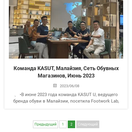
Команда KASUT, Малайзия, Сеть Обувных
Магазинов, Июнь 2023
2023/06/08
、 •В июне 2023 года команда KASUT U, ведущего
бренда обуви в Малайзии, посетила Footwork Lab,
местную компанию. Основной целью визита было
понять и испытать на себе последнюю технологию
сканирования стоп от Footwork Lab и...
Предыдущий
1
2
Следующий