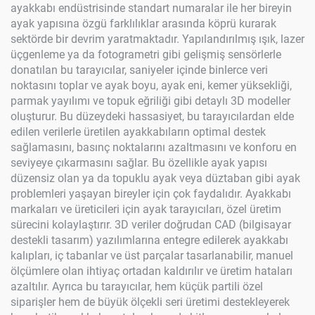
ayakkabı endüstrisinde standart numaralar ile her bireyin
ayak yapısına özgü farklılıklar arasında köprü kurarak
sektörde bir devrim yaratmaktadır. Yapılandırılmış ışık, lazer
üçgenleme ya da fotogrametri gibi gelişmiş sensörlerle
donatılan bu tarayıcılar, saniyeler içinde binlerce veri
noktasını toplar ve ayak boyu, ayak eni, kemer yüksekliği,
parmak yayılımı ve topuk eğriliği gibi detaylı 3D modeller
oluşturur. Bu düzeydeki hassasiyet, bu tarayıcılardan elde
edilen verilerle üretilen ayakkabıların optimal destek
sağlamasını, basınç noktalarını azaltmasını ve konforu en
seviyeye çıkarmasını sağlar. Bu özellikle ayak yapısı
düzensiz olan ya da topuklu ayak veya düztaban gibi ayak
problemleri yaşayan bireyler için çok faydalıdır. Ayakkabı
markaları ve üreticileri için ayak tarayıcıları, özel üretim
sürecini kolaylaştırır. 3D veriler doğrudan CAD (bilgisayar
destekli tasarım) yazılımlarına entegre edilerek ayakkabı
kalıpları, iç tabanlar ve üst parçalar tasarlanabilir, manuel
ölçümlere olan ihtiyaç ortadan kaldırılır ve üretim hataları
azaltılır. Ayrıca bu tarayıcılar, hem küçük partili özel
siparişler hem de büyük ölçekli seri üretimi destekleyerek