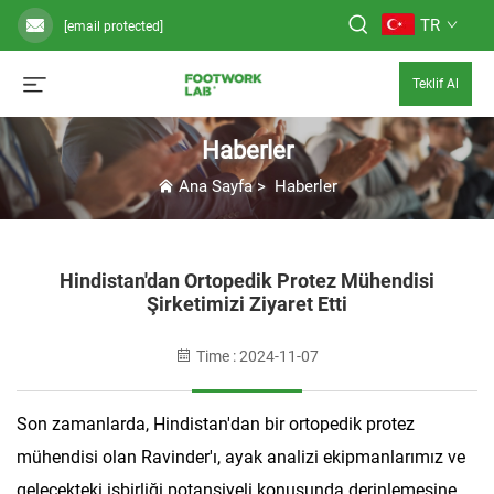
TR
[email protected]
Teklif Al
Haberler
Ana Sayfa
>
Haberler
Hindistan'dan Ortopedik Protez Mühendisi
Şirketimizi Ziyaret Etti
Time : 2024-11-07
Son zamanlarda, Hindistan'dan bir ortopedik protez
mühendisi olan Ravinder'ı, ayak analizi ekipmanlarımız ve
gelecekteki işbirliği potansiyeli konusunda derinlemesine