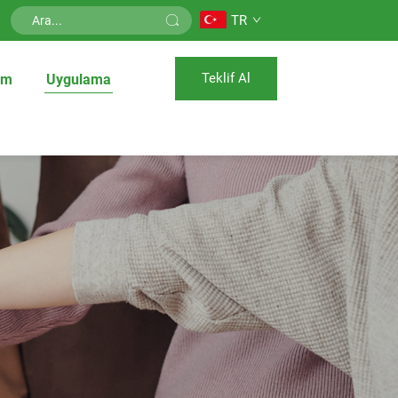
TR
Teklif Al
üm
Uygulama