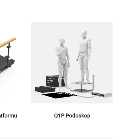
atformu
Q1P Podoskop