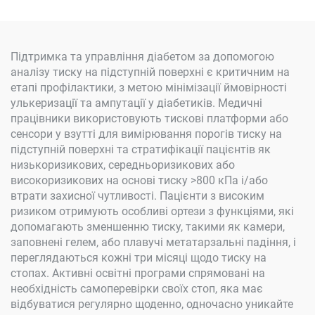
Підтримка та управління діабетом за допомогою
аналізу тиску на підступній поверхні є критичним на
етапі профілактики, з метою мінімізації ймовірності
улькеризації та ампутації у діабетиків. Медичні
працівники використовують тискові платформи або
сенсори у взутті для вимірювання порогів тиску на
підступній поверхні та стратифікації пацієнтів як
низькоризикових, середньоризикових або
високоризикових на основі тиску >800 кПа і/або
втрати захисної чутливості. Пацієнти з високим
ризиком отримують особливі ортези з функціями, які
допомагають зменшенню тиску, такими як камери,
заповнені гелем, або плавучі метатарзальні падіння, і
переглядаються кожні три місяці щодо тиску на
стопах. Активні освітні програми спрямовані на
необхідність самоперевірки своїх стоп, яка має
відбуватися регулярно щоденно, одночасно уникайте