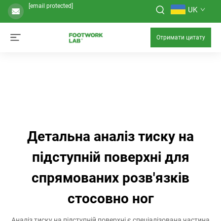
[email protected]
UK
Отримати цитату
Детальна аналіз тиску на
підступній поверхні для
спрямованих розв'язків
стосовно ног
Аналіз тиску на підступній поверхні є спеціалізована частина