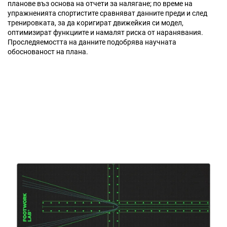
планове въз основа на отчети за налягане; по време на
упражненията спортистите сравняват данните преди и след
тренировката, за да коригират движейкия си модел,
оптимизират функциите и намалят риска от наранявания.
Проследяемостта на данните подобрява научната
обоснованост на плана.