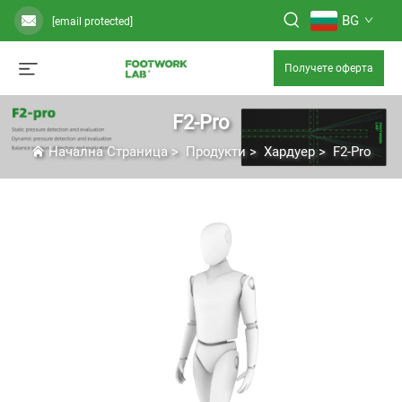
BG
[email protected]
Получете оферта
F2-Pro
Начална Страница
>
Продукти
>
Хардуер
>
F2-Pro