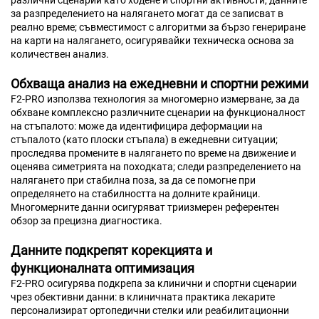
за разпределението на налягането могат да се записват в
реално време; съвместимост с алгоритми за бързо генериране
на карти на налягането, осигурявайки техническа основа за
количествен анализ.
Обхваща анализ на ежедневни и спортни режими
F2-PRO използва технология за многомерно измерване, за да
обхване комплексно различните сценарии на функционалност
на стъпалото: може да идентифицира деформации на
стъпалото (като плоски стъпала) в ежедневни ситуации;
проследява промените в налягането по време на движение и
оценява симетрията на походката; следи разпределението на
налягането при стабилна поза, за да се помогне при
определянето на стабилността на долните крайници.
Многомерните данни осигуряват триизмерен референтен
обзор за прецизна диагностика.
Данните подкрепят корекцията и
функционалната оптимизация
F2-PRO осигурява подкрепа за клинични и спортни сценарии
чрез обективни данни: в клиничната практика лекарите
персонализират ортопедични стелки или реабилитационни