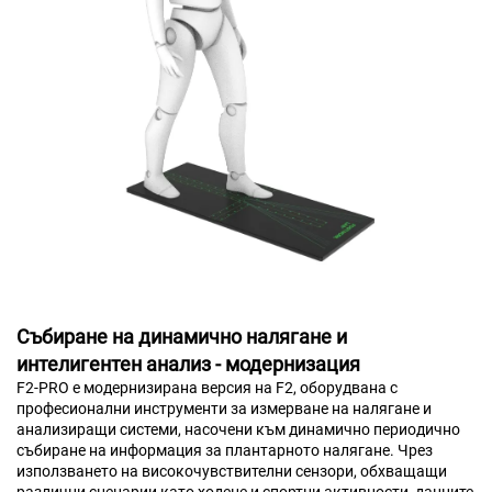
Събиране на динамично налягане и
интелигентен анализ - модернизация
F2-PRO е модернизирана версия на F2, оборудвана с
професионални инструменти за измерване на налягане и
анализиращи системи, насочени към динамично периодично
събиране на информация за плантарното налягане. Чрез
използването на високочувствителни сензори, обхващащи
различни сценарии като ходене и спортни активности, данните