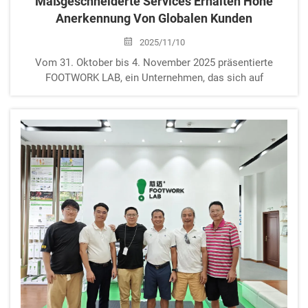
Maßgeschneiderte Services Erhalten Hohe
Anerkennung Von Globalen Kunden
2025/11/10
Vom 31. Oktober bis 4. November 2025 präsentierte
FOOTWORK LAB, ein Unternehmen, das sich auf
Fußgesundheitstechnologie spezialisiert hat, sein
Kernprodukt, den X5 Foot Scanner, auf der 138. Canton
Fair. Mit seinem Service-Modell „präzise Erkennung und
personalisierte Anpassung“ erzielte...