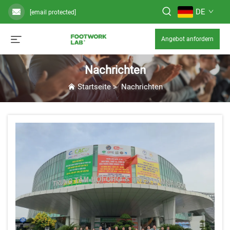
DE
[email protected]
Angebot anfordern
Nachrichten
Startseite
>
Nachrichten