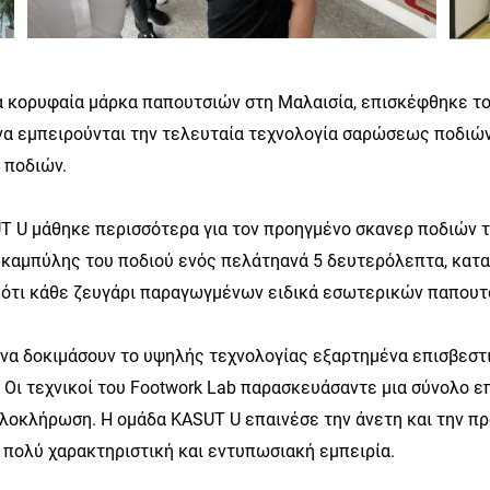
ια κορυφαία μάρκα παπουτσιών στη Μαλαισία, επισκέφθηκε το 
να εμπειρούνται την τελευταία τεχνολογία σαρώσεως ποδιών
 ποδιών.
UT U μάθηκε περισσότερα για τον προηγμένο σκανερ ποδιών τ
ης καμπύλης του ποδιού ενός πελάτηανά 5 δευτερόλεπτα, κα
ότι κάθε ζευγάρι παραγωγμένων ειδικά εσωτερικών παπουτσι
 να δοκιμάσουν το υψηλής τεχνολογίας εξαρτημένα επισβεστικ
 Οι τεχνικοί του Footwork Lab παρασκευάσαντε μια σύνολο επι
ολοκλήρωση. Η ομάδα KASUT U επαινέσε την άνετη και την π
 πολύ χαρακτηριστική και εντυπωσιακή εμπειρία.