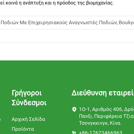
εί κοινά η ανάπτυξη και η πρόοδος της βιομηχανίας.
Ποδιών Με Επιχειρησιακούς Αναγνωστές Ποδιών, Βουλγα
Γρήγοροι
Διεύθυνση εταιρε
Σύνδεσμοι
1Ο-1, Αριθμός 406, Δρ
Πανξι, Περιφέρεια Τζια
Αρχική Σελίδα
ύ
Τσονγκκινγκ, Κίνα.
Προϊόντα
+86-17623466963