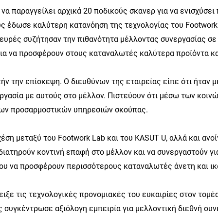
να παραγγείλει αρχικά 20 ποδικούς σκανερ για να ενισχύσει 
ς έδωσε καλύτερη κατανόηση της τεχνολογίας του Footwork L
λευρές συζήτησαν την πιθανότητα μέλλοντας συνεργασίας σε
ια να προσφέρουν στους καταναλωτές καλύτερα προϊόντα και
ήν την επίσκεψη. Ο διευθύνων της εταιρείας είπε ότι ήταν 
εργασία με αυτούς στο μέλλον. Πιστεύουν ότι μέσω των κοι
των προσαρμοστικών υπηρεσιών σκούπας.
έση μεταξύ του Footwork Lab και του KASUT U, αλλά και ανοί
 διατηρούν κοντινή επαφή στο μέλλον και να συνεργαστούν γ
υ να προσφέρουν περισσότερους καταναλωτές άνετη και ικα
ειξε τις τεχνολογικές προνομιακές του ευκαιρίες στον τομ
 συγκέντρωσε αξιόλογη εμπειρία για μελλοντική διεθνή συ