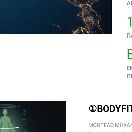
Δ
Π
Ε
Π
①BODYFIT
ΜΟΝΤΕΛΟ ΜΗΧΑΝΙΚ