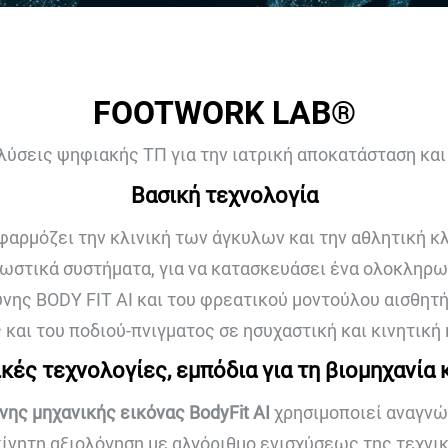
FOOTWORK LAB®
λύσεις ψηφιακής ΤΠ για την ιατρική αποκατάσταση και 
Βασική τεχνολογία
μόζει την κλινική των άγκυλων και την αθλητική κλιν
ωστικά συστήματα, για να κατασκευάσει ένα ολοκληρ
νης BODY FIT AI και του φρεατικού μοντούλου αισθητή
 και του ποδιού-πνιγματος σε ησυχαστική και κινητική
κές τεχνολογίες, εμπόδια για τη βιομηχανία
ης μηχανικής εικόνας BodyFit AI
χρησιμοποιεί αναγνώρ
κίνητη αξιολόγηση με αλγόριθμο ενισχύσεως της τεχνι