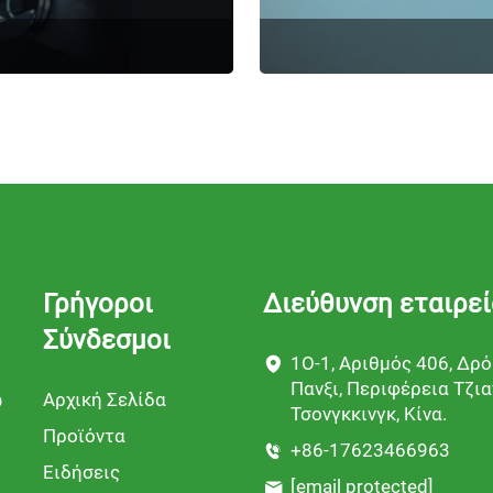
Γρήγοροι
Διεύθυνση εταιρε
Σύνδεσμοι
1Ο-1, Αριθμός 406, Δρ
Πανξι, Περιφέρεια Τζια
Αρχική Σελίδα
ύ
Τσονγκκινγκ, Κίνα.
Προϊόντα
+86-17623466963
Ειδήσεις
[email protected]