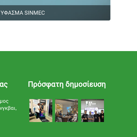
ΥΦΑΣΜΑ SINMEC
ίας
Πρόσφατη δημοσίευση
όμος
νγκβαι,