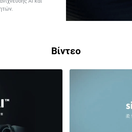
ανίχνευσης AI και
ητών.
Βίντεο