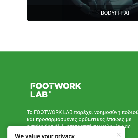
BODYFIT AI
Το FOOTWORK LAB παρέχει νοημοσύνη ποδιο
και προσαρμοσμένες ορθωτικές έπαφες με
εντdecking AI. Η επιτρεπτή τεχνολογία μας
προσφέρει ακριβές, μετρική λύση για
We value your privacy