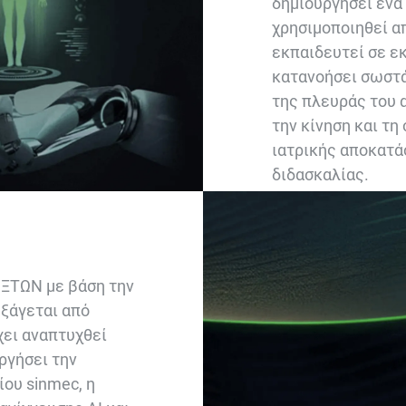
δημιουργήσει ένα
χρησιμοποιηθεί α
εκπαιδευτεί σε ε
κατανοήσει σωστά
της πλευράς του 
την κίνηση και τη
ιατρικής αποκατά
διδασκαλίας.
ΤΩΝ με βάση την
ξάγεται από
χει αναπτυχθεί
ργήσει την
ου sinmec, η