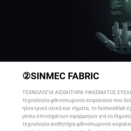
②SINMEC FABRIC
ΤΕΧΝΟΛΟΓΙΑ ΑΙΣΘΗΤΗΡΑ ΥΦΑΣΜΑΤΟΣ ΕΥΕΛΙΞ
τεχνολογία φθινοπωρινού κεφαλαίου που διε
ηλεκτρικά υλικά και νήματα, το footworklab έ
μέσω επινοημένων εφαρμογών για να δημιου
τεχνολογία αισθητήρα φθινοπωρινού κεφαλαί