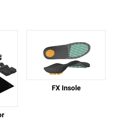
FX Insole
or