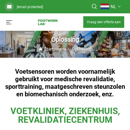
NL
[email protected]
Vraag een offerte aan
Oplossing
Startpagina
>
Oplossing
Voetsensoren worden voornamelijk
gebruikt voor medische revalidatie,
sporttraining, maatgeschreven steunzolen
en biomechanisch onderzoek, enz.
VOETKLINIEK, ZIEKENHUIS,
REVALIDATIECENTRUM