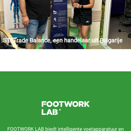
STETrade Balance, een handelaar uit Bulgarije
Ons bedrijfsbereik omvat ook gespecialiseerde
podologieklinieken, en een paar jaar geleden kozen we voor
FOOTWORK LAB® omdat we vertrouwen op zijn topapparatuur
om de beste nieuwste technologie te bieden om hun klanten de
perfecte diagnose te brengen.
FOOTWORK LAB biedt intelligente voetapparatuur en