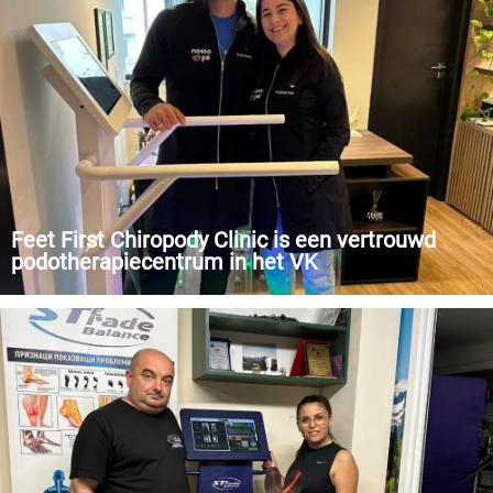
hebben.
Feet First Chiropody Clinic is een vertrouwd
podotherapiecentrum in het VK
We bieden een testservice voor voetbiomechanica aan met
gebruik van FOOTWORK LAB® producten om een uitgebreide
analyse te verstrekken van de functie van de voet en het
onderste deel van de extremiteit.