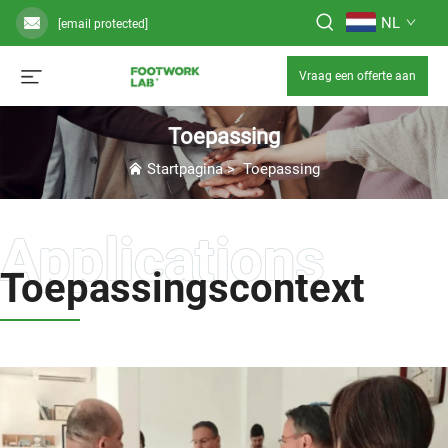
NL
[email protected]
Vraag een offerte aan
Toepassing
Startpagina
>
Toepassing
Toepassingscontext