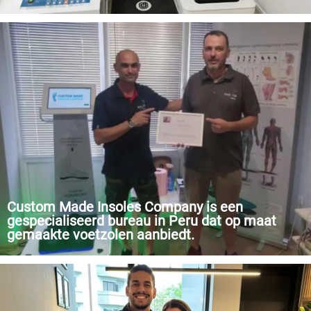
Pan's Sports Trauma Rehabilitation Physical Therapy Center is
een geïntegreerd sportrevalidatie- en fysiotherapiecentrum dat
zich specialiseert in de behandeling van sporttrauma's (acute en
chronische zachte weefselblessures, bot- en peesblessures),
inclusief de revalidatie van orthopedische patiënten na
operaties en het herstel van sportliefhebbers na oefeningen.
Custom Made Insoles Company is een
gespecialiseerd bureau in Peru dat op maat
gemaakte voetzolen aanbiedt.
Het bedrijf ontwerpt treezen op basis van de specifieke
behoeften van elke patiënt en gebruikt de hoogste kwaliteit
materialen om onze klanten het comfort te bieden dat ze nodig