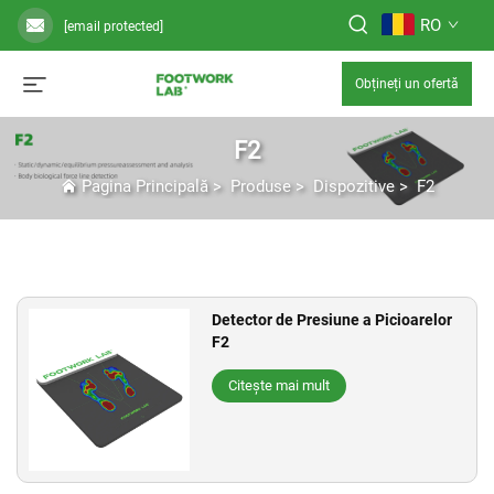
RO
[email protected]
Obțineți un ofertă
F2
Pagina Principală
>
Produse
>
Dispozitive
>
F2
Detector de Presiune a Picioarelor
F2
Citește mai mult