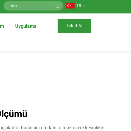
TR
Teklif Al
üm
Uygulama
 Ölçümü
nı, plantar basıncını da dahil olmak üzere kesinlikle