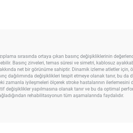
ıplama sırasında ortaya çıkan basınç değişikliklerinin değerlendi
bilir. Basınç zirveleri, temas süresi ve simetri, kablosuz ayakkabı
kkında net bir görünüme sahiptir. Dinamik izleme atletler için, 
ınç dağılımında değişiklikleri tespit etmeye olanak tanır, bu da din
ki zamanla iyileşmeleri ölçerek stroke hastalarının ilerlemesini
tif değişiklikler yapılmasına olanak tanır ve bu da optimal perf
ağladığından rehabilitasyonun tüm aşamalarında faydalıdır.