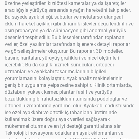
üzerine yerleştirilen kızılötesi kameralar ya da işaretçiler
aracılığıyla yürüyüş sırasında ayağın hareketini takip eder.
Bu sayede ayak bileği, subtalar ve metatarsofalangeal
eklem hareket açıklığı gibi dinamik işlevler değerlendirilir ve
aşırı pronasyon ya da süpinasyon gibi anormal yürüyüş
desenleri tespit edilir. Bu bileşenler tarafından toplanan
veriler, özel yazılımlar tarafından işlenerek detaylı raporlar
ve görselleştirmeler oluşturur. Bu raporlar, 3D modeller,
basınç haritaları, yürüyüş grafikleri ve nicel ölçümleri
içerebilir. Bu da sağlık hizmeti sunucuları, ortopedi
uzmanları ve ayakkabı tasarımcılarının bilgileri
yorumlamasını kolaylaştırır. Ayak analiz makinelerinin
geniş bir uygulama yelpazesine sahiptir. Klinik ortamlarda,
düztaban, yüksek kemer, plantar fasiit ve yürüyüş
bozuklukları gibi rahatsızlıkların tanısında podologlar ve
ortopedi uzmanlarına yardımcı olur. Ayakkabı endüstrisinde
ise özel ayakkabı ve ortotik iç tabanların üretiminde
kullanılmak üzere doğru ayak verileri sağlayarak
mükemmel oturma ve en iyi desteği garanti altına alır.
Teknolojik inovasyona odaklanan ayak ekipmanları ve