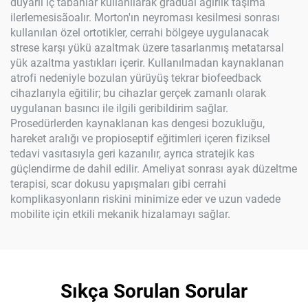
duyarlı iç tabanlar kullanılarak gradual ağırlık taşıma
ilerlemesisãoalır. Morton'ın neyroması kesilmesi sonrası
kullanılan özel ortotikler, cerrahi bölgeye uygulanacak
strese karşı yükü azaltmak üzere tasarlanmış metatarsal
yük azaltma yastıkları içerir. Kullanılmadan kaynaklanan
atrofi nedeniyle bozulan yürüyüş tekrar biofeedback
cihazlarıyla eğitilir; bu cihazlar gerçek zamanlı olarak
uygulanan basıncı ile ilgili geribildirim sağlar.
Prosedürlerden kaynaklanan kas dengesi bozukluğu,
hareket aralığı ve propioseptif eğitimleri içeren fiziksel
tedavi vasıtasıyla geri kazanılır, ayrıca stratejik kas
güçlendirme de dahil edilir. Ameliyat sonrası ayak düzeltme
terapisi, scar dokusu yapışmaları gibi cerrahi
komplikasyonların riskini minimize eder ve uzun vadede
mobilite için etkili mekanik hizalamayı sağlar.
Sıkça Sorulan Sorular