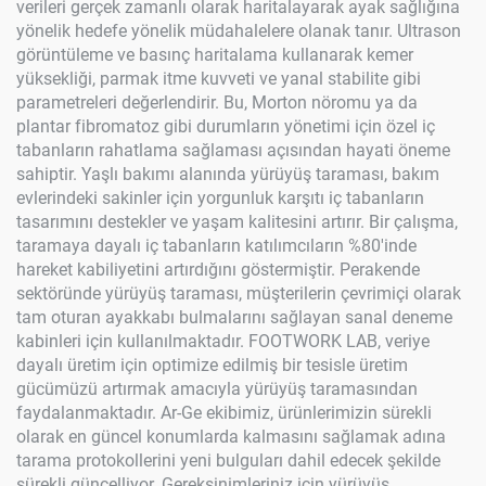
verileri gerçek zamanlı olarak haritalayarak ayak sağlığına
yönelik hedefe yönelik müdahalelere olanak tanır. Ultrason
görüntüleme ve basınç haritalama kullanarak kemer
yüksekliği, parmak itme kuvveti ve yanal stabilite gibi
parametreleri değerlendirir. Bu, Morton nöromu ya da
plantar fibromatoz gibi durumların yönetimi için özel iç
tabanların rahatlama sağlaması açısından hayati öneme
sahiptir. Yaşlı bakımı alanında yürüyüş taraması, bakım
evlerindeki sakinler için yorgunluk karşıtı iç tabanların
tasarımını destekler ve yaşam kalitesini artırır. Bir çalışma,
taramaya dayalı iç tabanların katılımcıların %80'inde
hareket kabiliyetini artırdığını göstermiştir. Perakende
sektöründe yürüyüş taraması, müşterilerin çevrimiçi olarak
tam oturan ayakkabı bulmalarını sağlayan sanal deneme
kabinleri için kullanılmaktadır. FOOTWORK LAB, veriye
dayalı üretim için optimize edilmiş bir tesisle üretim
gücümüzü artırmak amacıyla yürüyüş taramasından
faydalanmaktadır. Ar-Ge ekibimiz, ürünlerimizin sürekli
olarak en güncel konumlarda kalmasını sağlamak adına
tarama protokollerini yeni bulguları dahil edecek şekilde
sürekli güncelliyor. Gereksinimleriniz için yürüyüş