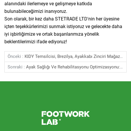
alanındaki ilerlemeye ve gelişmeye katkıda
bulunabileceğimizi inanıyoruz.
Son olarak, bir kez daha STETRADE LTD'nin her üyesine
içten teşekkürlerimizi sunmak istiyoruz ve gelecekte daha
iyi işbirliğimize ve ortak başarılarımıza yönelik
beklentilerimizi ifade ediyoruz!
Önceki :
KIDY Temsilcisi, Brezilya, Ayakkabı Zinciri Mağazası, Mayıs 2024
Sonraki :
Ayak Sağlığı Ve Rehabilitasyonu Optimizasyonu: Brezilya'daki Ayak Tarama İnovasyonları, Nosso Pe SLU LTDA, Ekim 2023