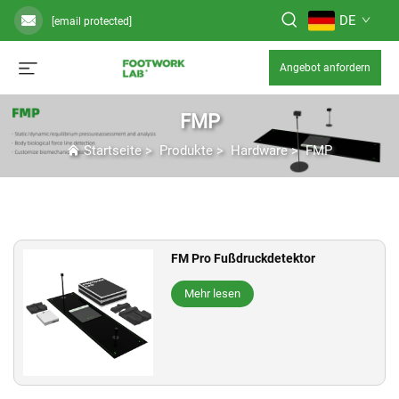
DE
[email protected]
Angebot anfordern
FMP
Startseite
>
Produkte
>
Hardware
>
FMP
FM Pro Fußdruckdetektor
Mehr lesen