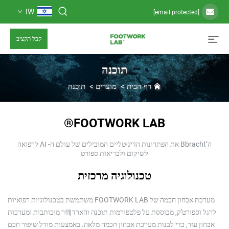
IW
קבל תקציב
תוכנה
דף הבית
>
מוצרים
>
תוכנה
FOOTWORK LAB®
ה’Bbracht את הפתרונות הדיגיטליים המובילים של עולם ה- AI לרפואה
לשיקום ולבריאות ספורט
טכנולוגיה מרכזית
מערכת אבחון חכמה של FOOTWORK LAB משתמשת בטכנולוגיות רפואיות
לרגל וספורט'ק, מבוססת על פלטפורמות תוכנה והארד웨ר מוכותבות ומערכות
ר, כדי לבנות מערכת אבחון חכמה מלאה. באמצעות מודל שיפור חכם