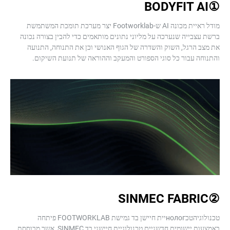
מודל ראיית מכונה AI ש-Footworklab יצר מערכת תומכת המשתמשת
יה שנערכה על מליוני נתונים מותאמים כדי להבין בצורה נכונה
גל, השוק והשדרה של הגוף האנושי וכן את התנוחה, התנועה
בור כל סוגי הספורט והמעקב וההוראה של תנועת השיקום.
טכנולוגיהטכнологיית חיישן בד גמישת FOOTWORKLAB פיתחה
באמצעות יישומים חדשניים טכנולוגיית חיישני בד SINMEC, אשר מבוססת