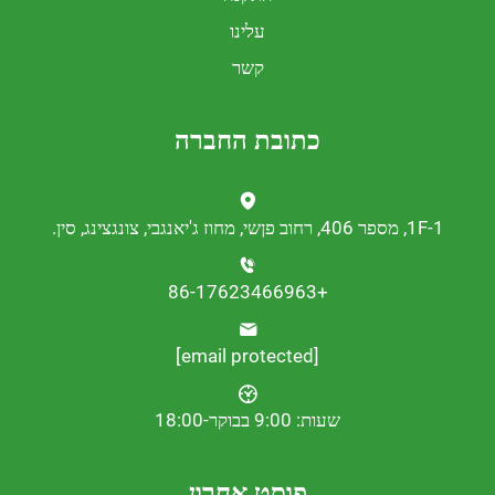
עלינו
קשר
כתובת החברה
נגצינג, סין.
+86-17623466963
[email protected]
שעות: 9:00 בבוקר-18:00
פוסט אחרון