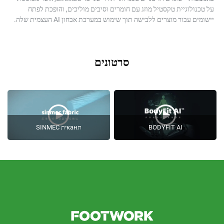
גיית טקסטיל מוזג עם חומרים וסיבים מוליכים, והופכת לפתח
 מוצרים ללבישה תוך שימוש במערכת אבחון AI העצמית שלה.
סרטונים
BODYFIT AI
תканית SINMEC