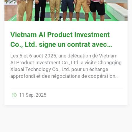
Vietnam AI Product Investment
Co., Ltd. signe un contrat avec
Chongqing Xiaoai Technology pour
Les 5 et 6 août 2025, une délégation de Vietnam
AI Product Investment Co., Ltd. a visité Chongqing
devenir l'agent exclusif de
Xiaoai Technology Co., Ltd. pour un échange
Footwork Lab au Vietnam
approfondi et des négociations de coopération
sur deux jours. Les deux parties ont non seulement
trouvé un accord sur les aspects technologiques
11 Sep, 2025
i...