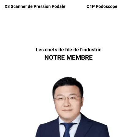
Q1P Podoscope
X3 Scanner de Pression Podale
Les chefs de file de l'industrie
NOTRE MEMBRE
se
l
d