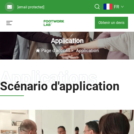
FR
[email protected]
Obtenir un devis
Application
Page d'accueil
>
Application
Scénario d'application