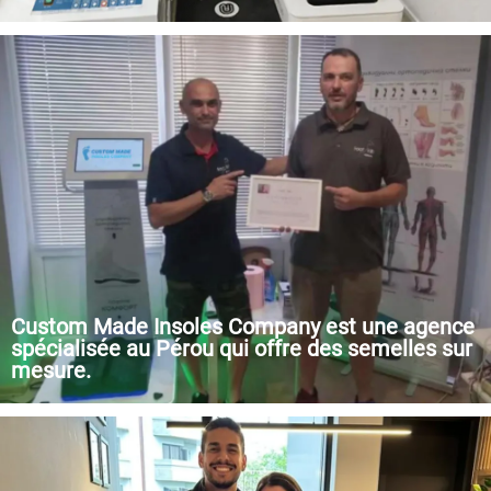
Le Centre de Rééducation Physiothérapeutique des
Traumatismes Sportifs Pan's est un centre de rééducation
physiothérapeutique intégré spécialisé dans le traitement des
traumatismes sportifs (blessures aiguës et chroniques des
tissus mous, blessures osseuses et tendineuses), y compris la
rééducation des patients orthopédiques après une intervention
chirurgicale et la récupération des amateurs de sport après
l'exercice.
Custom Made Insoles Company est une agence
spécialisée au Pérou qui offre des semelles sur
mesure.
L'entreprise conçoit des semelles intérieures en fonction des
besoins spécifiques de chaque patient et utilise les matériaux
de la plus haute qualité pour offrir à nos clients le confort dont