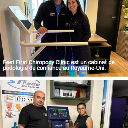
ils ont besoin.
Feet First Chiropody Clinic est un cabinet de
podologie de confiance au Royaume-Uni.
Nous proposons un service de test de la biomécanique du pied
utilisant les produits FOOTWORK LAB® pour fournir une
évaluation complète de la fonction du pied et des membres
inférieurs.