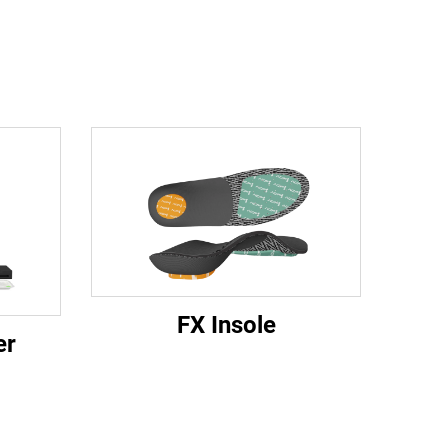
FX Insole
er