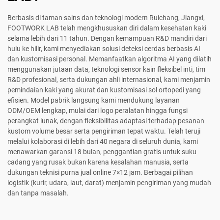
Berbasis di taman sains dan teknologi modern Ruichang, Jiangxi,
FOOTWORK LAB telah mengkhususkan diri dalam kesehatan kaki
selama lebih dari 11 tahun. Dengan kemampuan R&D mandiri dari
hulu ke hilir, kami menyediakan solusi deteksi cerdas berbasis AI
dan kustomisasi personal. Memanfaatkan algoritma AI yang dilatih
menggunakan jutaan data, teknologi sensor kain fleksibel inti, tim
R&D profesional, serta dukungan ahli internasional, kami menjamin
pemindaian kaki yang akurat dan kustomisasi sol ortopedi yang
efisien. Model pabrik langsung kami mendukung layanan
ODM/OEM lengkap, mulai dari logo peralatan hingga fungsi
perangkat lunak, dengan fleksibilitas adaptasi terhadap pesanan
kustom volume besar serta pengiriman tepat waktu. Telah teruji
melalui kolaborasi di lebih dari 40 negara di seluruh dunia, kami
menawarkan garansi 18 bulan, penggantian gratis untuk suku
cadang yang rusak bukan karena kesalahan manusia, serta
dukungan teknisi purna jual online 7×12 jam. Berbagai pilihan
logistik (kurir, udara, laut, darat) menjamin pengiriman yang mudah
dan tanpa masalah.