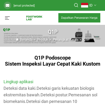
ID
[email protected]
Dapatkan Penawaran Harga
Q1P
Beranda
>
Produk
>
Perangkat Keras
>
Q1P
Q1P Podoscope
Sistem Inspeksi Layar Cepat Kaki Kustom
Lingkup aplikasi
Deteksi data kaki.Deteksi garis kekuatan biologis
ekstremitas bawah.Deteksi postur.Pemesanan sol
biomekanis.Deteksi dan pemesanan 10