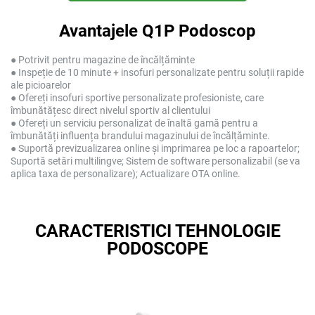
Avantajele Q1P Podoscop
● Potrivit pentru magazine de încălțăminte
● Inspeție de 10 minute + insofuri personalizate pentru soluții rapide
ale picioarelor
● Ofereți insofuri sportive personalizate profesioniste, care
îmbunătățesc direct nivelul sportiv al clientului
● Ofereți un serviciu personalizat de înaltă gamă pentru a
îmbunătăți influența brandului magazinului de încălțăminte.
● Suportă previzualizarea online și imprimarea pe loc a rapoartelor;
Suportă setări multilingve; Sistem de software personalizabil (se va
aplica taxa de personalizare); Actualizare OTA online.
CARACTERISTICI TEHNOLOGIE
PODOSCOPE