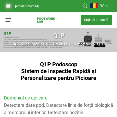
RO
[email protected]
Obțineți un ofertă
Q1P
Pagina Principală
>
Produse
>
Dispozitive
>
Q1P
Q1P Podoscop
Sistem de Inspectie Rapidă și
Personalizare pentru Picioare
Domeniul de aplicare
Detectare date pod. Detectare linie de forță biologică
a membrului inferior. Detectare poziție.