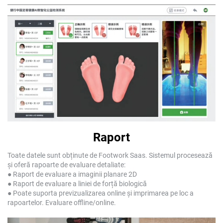
Raport
Toate datele sunt obținute de Footwork Saas. Sistemul procesează
și oferă rapoarte de evaluare detaliate:
● Raport de evaluare a imaginii planare 2D
● Raport de evaluare a liniei de forță biologică
● Poate suporta previzualizarea online și imprimarea pe loc a
rapoartelor. Evaluare offline/online.