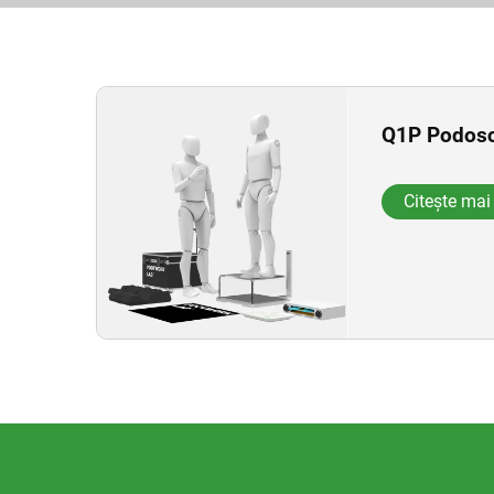
Q1P Podos
Citește mai