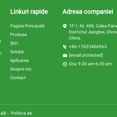
Linkuri rapide
Adresa companiei
Pagina Principală
1F-1, Nr. 406, Calea Panx
Districtul Jiangbei, Chon
Produse
China.
u
Știri
+86-17623466963
Soluție
u
[email protected]
Aplicarea
Ora: 9.00 am-6.00 pm
Despre noi
Contact
LAB -
Politica de