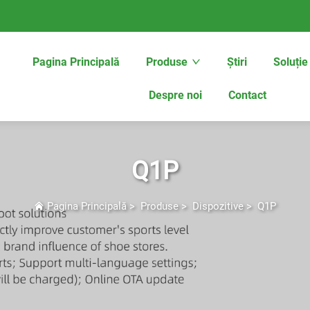
Pagina Principală
Produse
Știri
Soluție
Despre noi
Contact
Q1P
Pagina Principală
>
Produse
>
Dispozitive
>
Q1P