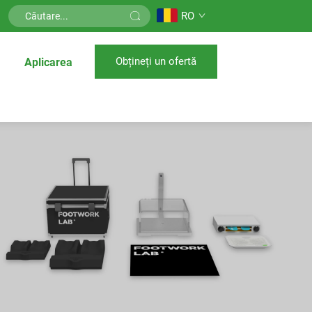
RO
Obțineți un ofertă
Aplicarea