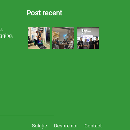
Post recent
i,
gqing,
Soluție
Despre noi
Contact