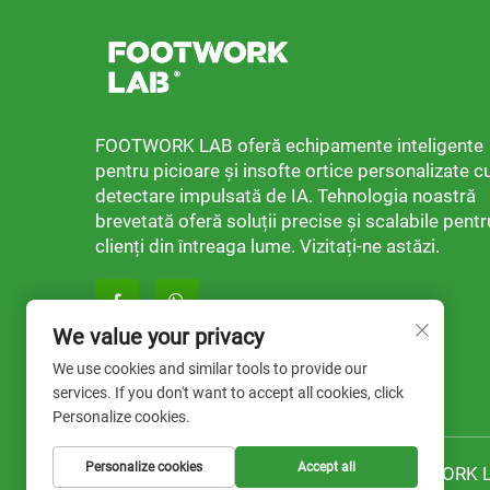
FOOTWORK LAB oferă echipamente inteligente
pentru picioare și insofte ortice personalizate c
detectare impulsată de IA. Tehnologia noastră
brevetată oferă soluții precise și scalabile pentr
clienți din întreaga lume. Vizitați-ne astăzi.
We value your privacy
We use cookies and similar tools to provide our
services. If you don't want to accept all cookies, click
Personalize cookies.
Personalize cookies
Accept all
Drepturi de autor © 2025 de către FOOTWORK 