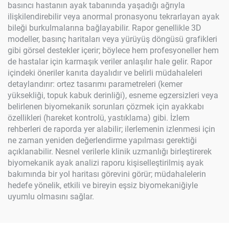
basıncı hastanın ayak tabanında yaşadığı ağrıyla
ilişkilendirebilir veya anormal pronasyonu tekrarlayan ayak
bileği burkulmalarına bağlayabilir. Rapor genellikle 3D
modeller, basınç haritaları veya yürüyüş döngüsü grafikleri
gibi görsel destekler içerir; böylece hem profesyoneller hem
de hastalar için karmaşık veriler anlaşılır hale gelir. Rapor
içindeki öneriler kanıta dayalıdır ve belirli müdahaleleri
detaylandırır: ortez tasarımı parametreleri (kemer
yüksekliği, topuk kabuk derinliği), esneme egzersizleri veya
belirlenen biyomekanik sorunları çözmek için ayakkabı
özellikleri (hareket kontrolü, yastıklama) gibi. İzlem
rehberleri de raporda yer alabilir; ilerlemenin izlenmesi için
ne zaman yeniden değerlendirme yapılması gerektiği
açıklanabilir. Nesnel verilerle klinik uzmanlığı birleştirerek
biyomekanik ayak analizi raporu kişiselleştirilmiş ayak
bakımında bir yol haritası görevini görür; müdahalelerin
hedefe yönelik, etkili ve bireyin eşsiz biyomekaniğiyle
uyumlu olmasını sağlar.