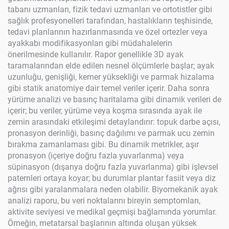
tabanı uzmanları, fizik tedavi uzmanları ve ortotistler gibi
sağlık profesyonelleri tarafından, hastalıkların teşhisinde,
tedavi planlarının hazırlanmasında ve özel ortezler veya
ayakkabı modifikasyonları gibi müdahalelerin
önerilmesinde kullanılır. Rapor genellikle 3D ayak
taramalarından elde edilen nesnel ölçümlerle başlar; ayak
uzunluğu, genişliği, kemer yüksekliği ve parmak hizalama
gibi statik anatomiye dair temel veriler içerir. Daha sonra
yürüme analizi ve basınç haritalama gibi dinamik verileri de
içerir; bu veriler, yürüme veya koşma sırasında ayak ile
zemin arasındaki etkileşimi detaylandırır: topuk darbe açısı,
pronasyon derinliği, basınç dağılımı ve parmak ucu zemin
bırakma zamanlaması gibi. Bu dinamik metrikler, aşır
pronasyon (içeriye doğru fazla yuvarlanma) veya
süpinasyon (dışarıya doğru fazla yuvarlanma) gibi işlevsel
paternleri ortaya koyar; bu durumlar plantar fasiit veya diz
ağrısı gibi yaralanmalara neden olabilir. Biyomekanik ayak
analizi raporu, bu veri noktalarını bireyin semptomları,
aktivite seviyesi ve medikal geçmişi bağlamında yorumlar.
Örneğin, metatarsal başlarının altında oluşan yüksek