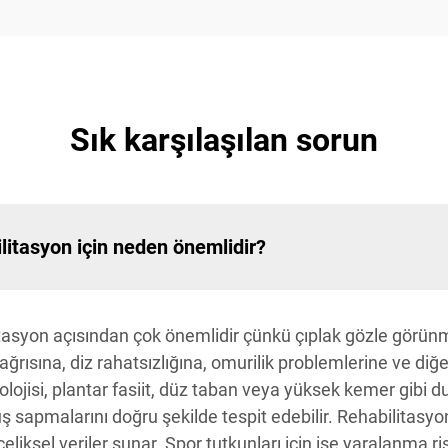
Sık karşılaşılan sorun
ilitasyon için neden önemlidir?
litasyon açısından çok önemlidir çünkü çıplak gözle görün
rısına, diz rahatsızlığına, omurilik problemlerine ve diğ
jisi, plantar fasiit, düz taban veya yüksek kemer gibi d
 sapmalarını doğru şekilde tespit edebilir. Rehabilitasyon
eliksel veriler sunar. Spor tutkunları için ise yaralanma r