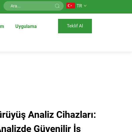
TR
Teklif Al
üm
Uygulama
rüyüş Analiz Cihazları:
alizde Güvenilir İş