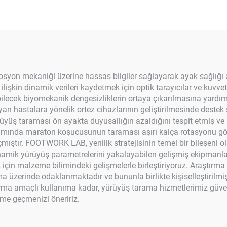
syon mekaniği üzerine hassas bilgiler sağlayarak ayak sağlığı
şkin dinamik verileri kaydetmek için optik tarayıcılar ve kuvvet p
ilecek biyomekanik dengesizliklerin ortaya çıkarılmasına yardımc
n hastalara yönelik ortez cihazlarının geliştirilmesinde destek sa
yürüyüş taraması ön ayakta duyusallığın azaldığını tespit etmiş v
ğlamında maraton koşucusunun taraması aşırı kalça rotasyonu gö
l açmıştır. FOOTWORK LAB, yenilik stratejisinin temel bir bileşen
namik yürüyüş parametrelerini yakalayabilen gelişmiş ekipmanla
 için malzeme bilimindeki gelişmelerle birleştiriyoruz. Araştırm
ma üzerinde odaklanmaktadır ve bununla birlikte kişiselleştirilmi
ma amaçlı kullanıma kadar, yürüyüş tarama hizmetlerimiz güvenil
şime geçmenizi öneririz.