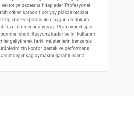
 sektör yelpazesına hitap eder. Profesyonel
ercih edilen karbon fiber yay plakalı bisiklet
ayak tiplerine ve patolojilere uygun ön döküm
gibi özel ürünler sunuyoruz. Profesyonel spor
onrası rehabilitasyona kadar belirli kullanım
er geliştirerek farklı müşterilerin benzersiz
r, ürünlerimizin konfor, destek ve performans
 somut değer sağlaymasını garanti ederiz.