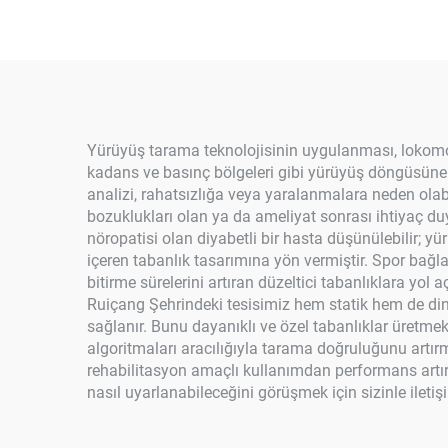
Yürüyüş tarama teknolojisinin uygulanması, lokomo
kadans ve basınç bölgeleri gibi yürüyüş döngüsüne ili
analizi, rahatsızlığa veya yaralanmalara neden olab
bozuklukları olan ya da ameliyat sonrası ihtiyaç duya
nöropatisi olan diyabetli bir hasta düşünülebilir; 
içeren tabanlık tasarımına yön vermiştir. Spor ba
bitirme sürelerini artıran düzeltici tabanlıklara yo
Ruiçang Şehrindeki tesisimiz hem statik hem de di
sağlanır. Bunu dayanıklı ve özel tabanlıklar üretmek
algoritmaları aracılığıyla tarama doğruluğunu artır
rehabilitasyon amaçlı kullanımdan performans artır
nasıl uyarlanabileceğini görüşmek için sizinle ileti