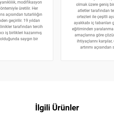
yanıklılık, modifikasyon
olmak üzere geniş bir
ntemiyle üretilir. Her
atletler tarafından t
ns açısından tutarlılığın
ortezleri ile çeşitli 
den geçirilir. 19 yıldan
ayakkabı iç tabanları 
inikler tarafından tercih
eğitiminden yaralanma s
ıcı iş birlikleri kazanmış
amaçlarına göre çözüml
 olduğunda saygın bir
ihtiyaçlarını karşıla
artırımı açısından
İlgili Ürünler