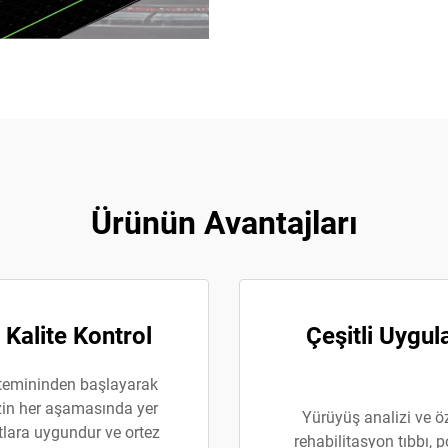
Ürünün Avantajları
z Kalite Kontrol
Çeşitli Uygu
e temininden başlayarak
zin her aşamasında yer
Yürüyüş analizi ve ö
rtlara uygundur ve ortez
rehabilitasyon tıbbı, 