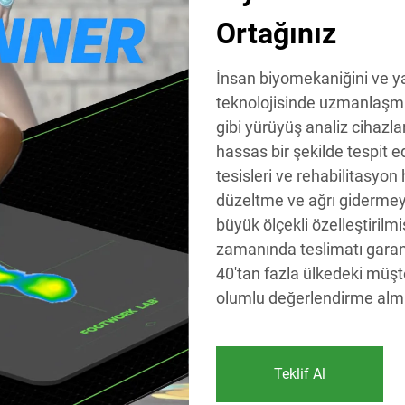
Ortağınız
İnsan biyomekaniğini ve y
teknolojisinde uzmanlaşmı
gibi yürüyüş analiz cihazl
hassas bir şekilde tespit ed
tesisleri ve rehabilitasyon 
düzeltme ve ağrı gidermey
büyük ölçekli özelleştirilmi
zamanında teslimatı garan
40'tan fazla ülkedeki müşte
olumlu değerlendirme almış
Teklif Al