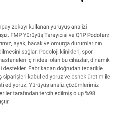
apay zekayı kullanan yürüyüş analizi
şız. FMP Yürüyüş Tarayıcısı ve Q1P Podotarz
arımız, ayak, bacak ve omurga durumlarının
ilmesini sağlar. Podoloji klinikleri, spor
hastaneleri için ideal olan bu cihazlar, dinamik
i destekler. Fabrikadan doğrudan tedarikle
ş siparişleri kabul ediyoruz ve esnek üretim ile
ti ediyoruz. Yürüyüş analiz çözümlerimiz
riler tarafından tercih edilmiş olup %98
tır.