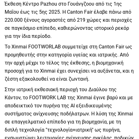
Έκθεση Κέντρο Pazhou στο Γουάνγζοου από τις 1ης
Μαΐου έως τις 5ης 2025. Η Canton Fair έλαβε πάνω από
220.000 ξένους αγοραστές από 219 χώρες και περιοχές
σε παγκόσμιο επίπεδο, καθιερώνοντας ιστορικό ρεκόρ
για την ίδια περίοδο.
Το Xinmai FOOTWORLAB συμμετείχε στη Canton Fair ως
προμηθευτής στην κατηγορία υγείας και ιατρικής. Από
την αρχή μέχρι το τέλος της έκθεσης, η βιομηχανική
προσοχή για το Xinmai έχει συνεχίσει να αυξάνεται, και η
ζέστη εξακολουθεί να είναι ζωντανή.
Στην ιατρική εκθεσιακή περιοχή του Διαύλου της
Κάντον, το FOOTWORK LAB της Xinmai έγινε βαρύ και με
αποδεικτικό τον πυρήνα της AI εξειδικευμένης
συστήματος ανίχνευσης ποδήλατρων. Η λύση της Xinmai
σε επαγγελματικό επίπεδο για τη βιομηχανία, με τη
διπλή τεχνολογία "τεχνολογία+ιατρική" ως πυρήνα,
ενσωματώνει λειτουργίες ανίχνευσης αγκύλης, ποδικών