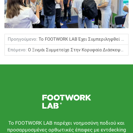
Προηγούμενο:
Το FOOTWORK LAB Έχει Συμπεριληφθεί Στην Κατάταξη Των 100 Πιο Καινοτόμων Επιχειρήσεων Παγκοσμίως Για Δύο Συνεχόμενα Χρόνια.
Επόμενο:
Ο Ξινμάι Συμμετείχε Στην Κορυφαία Διάσκεψη Παγκόσμιων Ηγετών Ιατρικής Υγείας Ραχισκού
Το FOOTWORK LAB παρέχει νοημοσύνη ποδιού και
προσαρμοσμένες ορθωτικές έπαφες με εντdecking