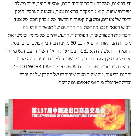
ת, משלבת מחקר ופיתוח חכם, אמצעי תוצר, ייצור משלב
יווק. היא מתמקדת בריאות צעד, מבצעת הערכה, תיקון
 צעדים, ומש≧ה קטגוריה חדשה של אבחון חכם של צעד
ואי חכם, מחדשת את התקנים של תעשיית הרפואה
הספורטיבית. הפתרונות התעשייתיים של סיןמיי שימשו את
מוסדות הבריאות והרפואה בכ־50 מדינות ברחבי העולם. כיום, בסין,
אשונה היא בצעד ובבריאות הרגל והשדרה, עם דגש מיוחד
יקון צעד וסנכרון רגל ושדרה לילדים ונוער. נבנה מרכז
בריאות צעד ורגל ושדרה חכם AI של סיןמיי "FOOTWORK LAB"
אות, מה שיצר מעגל שירותים של פתרון של "הערכה
בלה מותאמת+אימונים לריפוי".