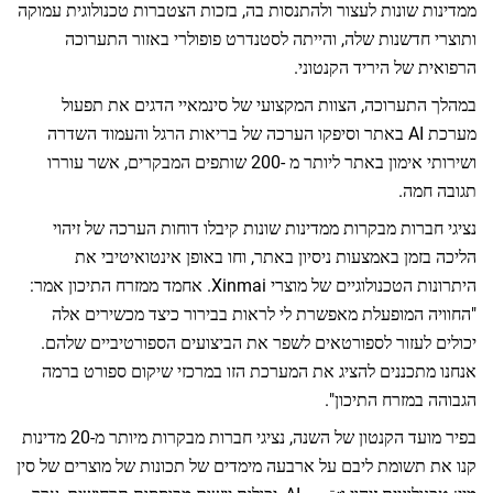
ונות לעצור ולהתנסות בה, בזכות הצטברות טכנולוגית עמוקה
שנות שלה, והייתה לסטנדרט פופולרי באזור התערוכה
ל היריד הקנטוני.
רוכה, הצוות המקצועי של סינמאיי הדגים את תפעול
מערכת AI באתר וסיפקו הערכה של בריאות הרגל והעמוד השדרה
ושירותי אימון באתר ליותר מ -200 שותפים המבקרים, אשר עוררו
.
ות מבקרות ממדינות שונות קיבלו דוחות הערכה של זיהוי
ן באמצעות ניסיון באתר, וחו באופן אינטואיטיבי את
היתרונות הטכנולוגיים של מוצרי Xinmai. אחמד ממזרח התיכון אמר:
מופעלת מאפשרת לי לראות בבירור כיצד מכשירים אלה
זור לספורטאים לשפר את הביצועים הספורטיביים שלהם.
ננים להציג את המערכת הזו במרכזי שיקום ספורט ברמה
זרח התיכון".
בפיר מועד הקנטון של השנה, נציגי חברות מבקרות מיותר מ-20 מדינות
ומת ליבם על ארבעה מימדים של תכונות של מוצרים של סין