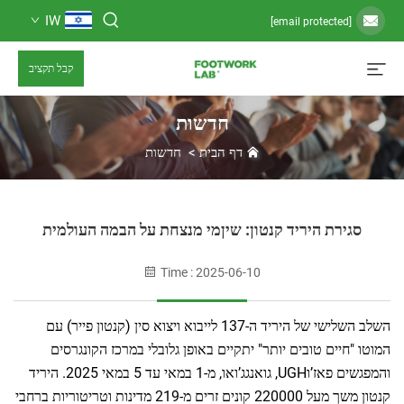
IW
קבל תקציב
חדשות
דף הבית
>
חדשות
ת היריד קנטון: שיןמי מנצחת על הבמה העולמית
Time : 2025-06-10
השלב השלישי של היריד ה-137 לייבוא ויצוא סין (קנטון פייר) עם
ם טובים יותר" יתקיים באופן גלובלי במרכז הקונגרסים
והמפגשים פאז’וUGH, גואנגג’ואו, מ-1 במאי עד 5 במאי 2025. היריד
קנטון משך מעל 220000 קונים זרים מ-219 מדינות וטריטוריות ברחבי