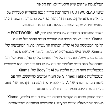
 שהקים שיא היסטורי לאותה תקופה.
שיןמי FOOTWORLAB השתתפה ביריד קנטון כספק^K קטגוריה של
רפואהטיקה. מההתחלה ועד הסוף של התערוכה, תשומת הלב
 ל-שיןמי המשיכה לעלות, והחום עדיין מתבשל.
באזור התערוכה הרפואית של היריד הקנטוני, FOOTWORK LAB מ-
Xinm הופיע בצורה כבדה עם מערכת הגילוי החכם של תנועת
הליכה המבוססת על AI שלה. הפתרון התעשייתי ברמה המקצועית של
Xinm, שמשתמש בטכנולוגיה "טכנולוגיהנולוגיה+רפואהרפואה"
, משלב פונקציות של גילוי נתונים של קרסול, נתונים של רגל,
 צעד דינמי מולטיבי ונתונים של קו כוח איברים. הוא משתמש
בטכנולוגיית זיהוי תנועת הליכה של BodyFit AI של Xinmai
ובטכנולוגיה Sinmec Fabric של חומרי גמישים לחיישנים, יחד עם
ניתוח הערכה יוצרני של AI, כדי להגדיר את רמת ההתקדמות של תחום
עת הליכה חכמה עזרתית לביצוע אבחנה.
בתור מספק פתרונות מקצועי בתחום בריאות תנועת הליכה, Xinmai
משיכה יותר מאלף נציגים מהustry התעשייה הרפואית והבריאותית