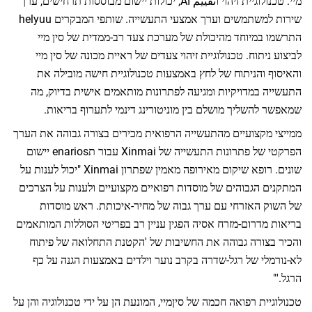
מיי: טכנולוגיית זיהוי וتقييم AI, יכולות יישום מבוססות תרחישים, ערך
שירות למשתמשים וערך אמצעי התעשייה. שותפי המבקרים helyuu
יוחד מהיכולת של מערכת צעד רב-ממדית של סין מיי
וח. טכנולוגיית זיהוי צעדים של ראיית מכונה של סין מיי
הניתוח של לחץ באמצעות טכנולוגיית חישה מובילה את
מדויקיות ומגיעה לפתרונות מותאמים אישית בדיוק, מה
שליך מושלם בין מוניטורינג דינמי לתערוף בריאות.
צועיים מהתעשייה הרפואית מכירים בצורה גבוהה את הערך
הפרקטי של פתרונות התעשייה של Xinmai עבור תenarios יישום
שונים. רופא שיקום מאירופה מאמין שפתרון Xinmai "יכול לענות על
גבוהים של מוסדות רפואיים מקצועיים ולענות על הצרכים
אזרחי עם ערך גבוה של מחיר-איכותת. ראש מוסדות
רום-מזרח אסיה הפגין עניין רב בפריטי הסוללות המותאמים
רה גבוהה את החשיבות של 'הקטנת התחלואה של פיתוח
 של רגל-שדרה בקרב נוער וילדים באמצעות הגנה על כף
 רפואה חכמה של סיןמיי, המונעת הן על ידי טכנולוגיה והן על