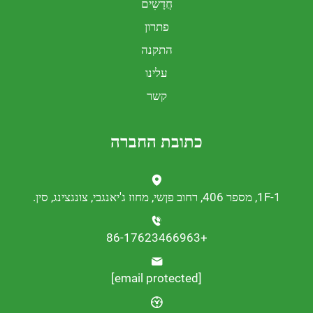
חֲדָשִים
פתרון
התקנה
עלינו
קשר
כתובת החברה
נגצינג, סין.
+86-17623466963
[email protected]