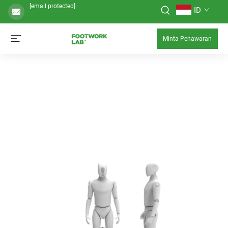
[email protected]
ID
Minta Penawaran