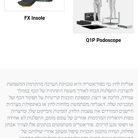
FX Insole
Q1P Podosc
חץ כף בפודיאטריה היא טכניקת הערכה מתקדמת המשמשת
תפלגות הכוח לאורך משטח התחתית של הכף במהלך
יכה או ריצה, ומספקת תובנות קריטיות על תפקוד הכף ועל
לה. האנליזה משתמשת בלוחות לחץ או באינסולות מצוידות
מודדים את עוצמת הלחץ, הזמינות והמיקום שלו, ומייצרות
אליות המדגימות אזורים של עומס מוגזם, התפלגות לא אחידה
מגע חריגים. פודיאטרים משתמשים בנתונים אלו לצורך אבחון
חיה בתכנון תוכניות טיפול ומעקב אחרי יעילותם של