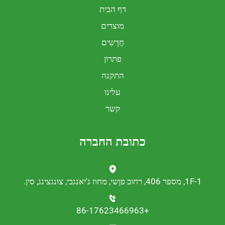
דף הבית
מוצרים
חֲדָשִים
פתרון
התקנה
עלינו
קשר
כתובת החברה
נגצינג, סין.
+86-17623466963