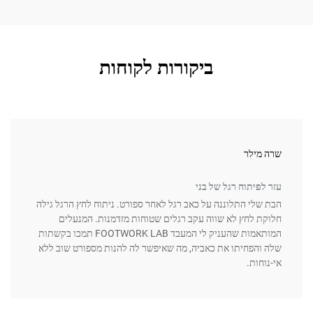
ביקורות לקוחות
ילר
ג'ון די
פיתוח רגל של בני
מפתח 
לי התלוננה על כאב רגל לאחר ספורט. ניתוח לחץ הרגל גילה
כחובב
 לחץ לא שווה עקב רגלים שטוחות מזדמנות. המנעלים
הראה 
המותאמות שהעניק לי המעבד FOOTWORK LAB תמכו בקשתות
במהלך
הפחיתו את כאביה, מה שאיפשר לה להנות מספורט שוב ללא
ופחית
ות.