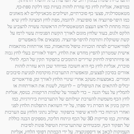
 שונות במגוון רחב של הפרעות ברגל והשלד התחתון.
נליזת לחץ כף עוזרת לזהות בעיות כמו דלקת ספּת-כף,
ה, פצעי כף סוכרתיים, ושילובים מכאניקליים לא מאוזנים
פרונציה או סופינציה. לדוגמה, מפת לחץ המציגה לחץ שיא
ת לראש העצם המטאטסרלית הראשונה עשויה להצביע על
ס, בעוד שלחץ מוגזם לאורך הקשת הפנימית עשוי לרמז על
לת ותורמת להיפר-פרונציה. ממצאים אלו מאפשרים
ם לפתח תוכניות טיפול מותאמות, כמו אורתוזות מותאמות
רתן להפיץ מחדש את הלחץ, ריפוד לאזורים בעלי לחץ גבוה
רפיה לחיזוק שרירים התומכים בתפקוד תקין של הכף. לחולי
ליזת לחץ כף היא חשובה במיוחד שכן היא עוזרת לזהות
יכון לפצעים, ומאפשרת התערבות מוקדמת למניעת סיבוכים
אמצעות מעקב אחרי שינויי הלחץ לאורך זמן, פודיאטרים
תאים את הטיפולים – לדוגמה, לשנות את האורתוזות או
 נעלי הגנה – כדי לשמור על שלמות הרקמות. בנוסף, אנליזת
שמשת להערכת יעילותם של התערבויות כירורגיות, כמו
ון או הסרת גיד ספּתי, על ידי השוואת התפלגות הלחץ לפני
תוח כדי לוודא שיפור בתפקוד. שילוב נתוני הלחץ עם הערכות
אחרות, כמו סריקות 3D של הכף וניתוח הליכה, מספקים הבנה כוללת
הכף, ומבטיחים שהתערבויות הטיפול פונות לסיבות
כאב או דיספונקציה. על ידי הכמתת דפוסי הלחץ, אנליזת