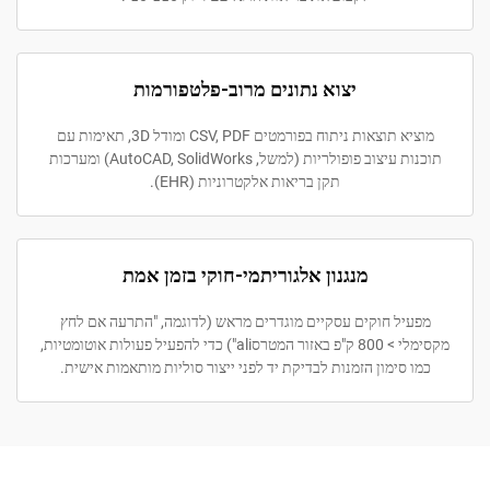
יצוא נתונים מרוב-פלטפורמות
מוציא תוצאות ניתוח בפורמטים CSV, PDF ומודל 3D, תאימות עם
תוכנות עיצוב פופולריות (למשל, AutoCAD, SolidWorks) ומערכות
תקן בריאות אלקטרוניות (EHR).
מנגנון אלגוריתמי-חוקי בזמן אמת
יל חוקים עסקיים מוגדרים מראש (לדוגמה, "התרעה אם לחץ
מקסימלי > 800 ק"פ באזור המטרסali") כדי להפעיל פעולות אוטומטיות,
סימון הזמנות לבדיקת יד לפני ייצור סוליות מותאמות אישית.