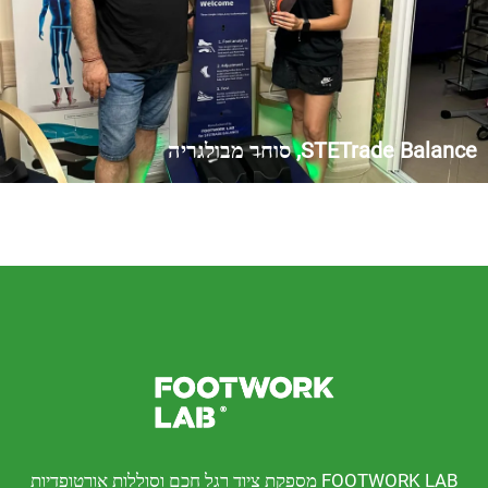
STE, סוחר מבולגריה
נו כולל גם מרכזים ספציפיים לטיפול בהפרעות רגליים, ובחרנו ב-
FOOTWORK LAB® לפני数 שנים, מתמיכים בעquipment המתקדם שלו
ת הטכנולוגיה המתקדמת ביותר ולהביא ללקוחותיהם אבחנה
FOOTWORK LAB מספקת ציוד רגל חכם וסוללות אורטופדיות