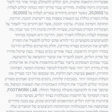
התאמה אישית, והם יכולים להשתלב בציוד אחר כדי ליצור
תוח שלמות. מחירים עבור סורקי רמה גבוהה יכולים לעלות
על 20,000$, כאשר דגמים מיוחדים עשויים לעלות על 50,000$.
ק כוללת גם הוצאות נוספות כמו רישיונות תוכנה, הדרכה,
מיכה טכנית. עדכוני תוכנה, אשר הם חיוניים כדי לשמור על
הסורק מעודכנת, עשויות להיות זמינות דרך מנוי שנתי, מה
לות הכוללת לאורך הזמן. הדרכה היא חשובה במיוחד
מקצועיים כדי לוודא שהם יכולים להפעיל את הסורק
הנתונים בצורה מדויקת, וחלק מהיצרנים כוללים הדרכה
ייה הראשוני, בעוד אחרים גובים בנפרד. בעת שיקול מחירו
גליים, חשוב להעריך את שיעור התשואה על ההשקעה.
ם העוסקים בייצור נעליים מותאמות אישית או אורטוזות,
ק ויקר יותר עשוי להוביל לשיפור באיכות המוצר, הפחתת
החזרות, וрост שביעות רצון הלקוח, מה שבסופו של דבר מצדיק את
והה יותר. בסביבות קליניות, נתונים מדויקים ואמינים מסורק
ולים להגביר את היכולות האבחוניות ואת תוצאות הטיפול, מה
שהופך את זה להשקעה מועילה בטיפולי החולה. FOOTWORK LAB,
קד על חדשנות טכנולוגית בציוד רגליים, מציעה מגוון
ריקת רגליים המותאמים לצרכים שונים, עם מבנה מחירים
ת הטכנולוגיה המתקדמת והביצועים של המוצרים שלה.
וחות פוטנציאליים להעריך את הדרישות הספציפיות שלהם,