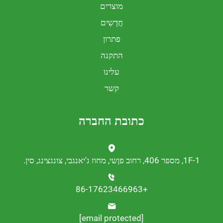
מוצרים
חֲדָשִים
פתרון
התקנה
עלינו
קשר
כתובת החברה
נגצינג, סין.
+86-17623466963
[email protected]