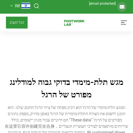
IW
קבל תקציב
תלת-מימדי בדוקי גבוה למודלינג
מפורט של הרגל
-מימדי של הרגל הוא רכיב מפתח של ציוד הרגל החכם שלנו. הוא
פוס את הצורה התלת-מימדית של הרגל באופן מדויק, מספק נתונים
מפורטים על הרגל.“These data“ הם חיוניים עבור מגוון יישומים, כולל
שירותים מותאמים לצורכי תעשיית הנעליים，在这里它容许创建完全合身
的 customized shoes. בתחום בריאות והערכה של תנוחת הגוף, הנתונים