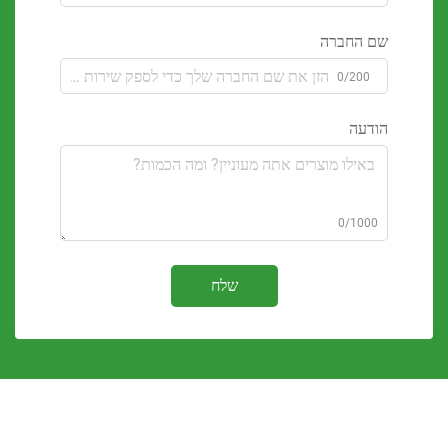
 החברה
0/200
דעה
0/100
שלח