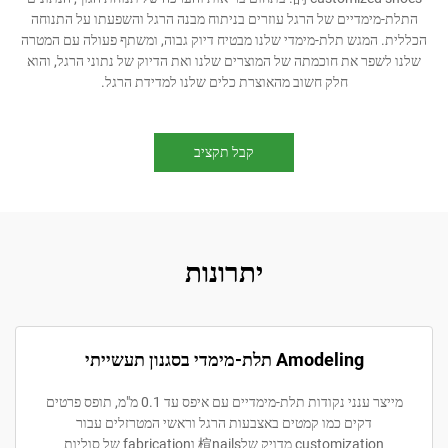
מדיים של הרגל עוזרים בניתוח מבנה הרגל והשפעתו על התנוחה
מגש תלת-מימדי שלנו מבטיח דיוק גבוה, ומשתף פעולה עם המטרה
ר את חוכמתה של המוצרים שלנו ואת הדיוק של נתוני הרגל, והוא
חלק חשוב מהאוצרת כלים שלנו למדידת הרגל.
קבל תקציב
יתרונות
Amodeling תלת-מימדי בסגנון תעשייתי
מייצר ענני נקודות תלת-מימדיים עם איפס עד 0.1 מ"מ, תופס פרטים
דקים כמו קמטים באצבעות הרגל וראשי המטרזלים עבור
customization מדויק של楦nails וfabrication של סוליות