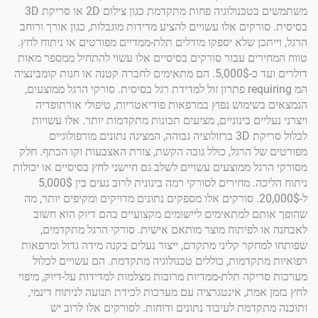
משתמשים בטכנולוגיה פחות מתקדמת כגון צילום 2D או סריקת 3D
רקים אלו עשויים להציע מדידות מוגבלות, כגון אורך ורוחב
תכן שלא יספקו מודלים תלת-ממדיים מפורטים או ניתוח לחץ.
רים עבור סורקים בסיסיים אלו עשוי להתחיל ממספר מאות
דולרים ועד כ-5,000$. הם מתאימים לחברה קטנה או חנות קומבינציה
המ requiring פתרון זול למדידת רגל בסיסית. סורקי הרגל ממוצעים,
שימוש נפוץ במרפאות פודיאטריות, טיפולי אורתופדיה
יים בינוניים, מציעים תכונות מתקדמות יותר. אלו עשויות
לכלול סריקת 3D ברזולוציה גבוהה, המציגה נתונים מורפולוגיים
ל הרגל, כולל גובה הקשת, צורת האצבעות וקו הכתף. חלק
גל ממוצעים עשויים לשלב גם חיישני לחץ בסיסיים או יכולות
ניתוח הליכה. מחירים לסורקי רמה בינונית לרוב נעים בין 5,000$
ל-20,000$. סורקים אלו מספקים נתונים מדויקים ומקיפים יותר, מה
ם למתאימים ליישומים מקצועיים בהם דיוק הוא חשוב
 לפיתוח מוצר מותאם אישית. סורקי הרגל מתקדמים,
חקר קליני מתקדם, ייצור נעלים בקנה מידה גדול ומרפאות
תקדמות, כוללים טכנולוגיה מתקדמת. הם עשויים לכלול
יקה תלת-ממדיות מרובות מצלמות למדידות על-דיוק, מיפוי
אמת, אינטגרציה עם מערכות לכידת תנועה לניתוח דינמי,
קדמת לעיבוד נתונים ודוחות. לסורקים אלו לרוב יש