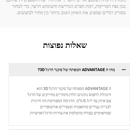
הסריקות, רמת הפרט הנדרשת והשימוש הרצוי, כדי לבחור
יים שמציע את האיזון הטוב ביותר בין מחיר לביצועים.
שאלות נפוצות
 סקנר הרגל 3D?
ה ADVANTAGE המפתח של סקנר הרגל 3D הוא
כולת לתפוס נתונים תלת מימדיים מדויקים של הרגל
עם איזון עד ל-0.1 מ"מ. הדגימה המפורטת הזו חיונית
ניית נעליים מותאמות וסנפירים אורטופדיים
תאימים בצורה מושלמת את צורות הרגל האישיות.