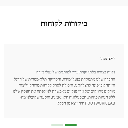
ביקורות לקוחות
פטל
ד"ר ק
 בצורה בלתי יקרת ערך למותגים של נעלי מידה
דיוק 
 שלנו מתמקדת בנעלי מידה, והסריקה תלת-ממדית של הרגל
כמתקן
 אבן פינה להצלחתנו. היכולת לסרק לקוחות מרוחק וליצור
ליצור
ם מדויקים של גזרי נעליים מאפשרת לנו לפתח את העסק שלנו
פרטים
נויות פיזיות. הטכנולוגיה היא נאמנה, והסעד שקיבלנו מה-
כף רג
FOOT היה יוצא מן הכלל.
משמעו