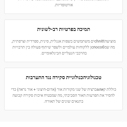
אורטופדיות.
תמיכה בפרטיות רב-לשונית
מוציעהchnittים משתמשים בשפות אנגלית, סינית, ספרדית וצרפתית,
מה שמспособן ללקוחות עולמיים ולשפר שיתוף פעולה בין תרבויות
בהרכבי הנעליים הבינלאומיים.
טכנולוגיהכנולוגיית סקירה נגד התערבות
כוללת קалиברציה של שני מקורות אור (אדום-חיצוני + אור נראה) כדי
 את הפרעות האור הסביבתי, מה שמבטיח איכות סקירה קבועה
בתנאים שונים של תאורה.