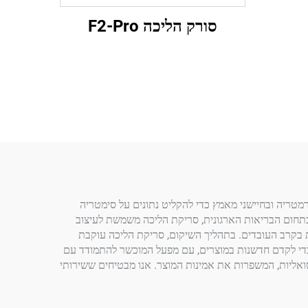
סורק הליכה F2-Pro
רמטריה ובחיישני מאמץ כדי להקליט נתונים על סימטריה
 רצים. בתחום הבריאות הארגונית, סריקת הליכה משמשת לעיצוב
משרד, לצמצום כאבי גב תחתונים. חברה יישמה את תוכנית הסריקה שלנו, והדגישה הפחתה של 30% באי נוחות בקרב העובדים. בתהליך השיקום, סריקת הליכה עוקבת
פרוסטיות לשיפור הניידות. FOOTWORK LAB משתמשת בסריקת הליכה כדי לקדם חדשנות במוצרים, עם מפעל המוכשר להתמודד עם
 לצורך בדיקות וירטואליות, המשפרות את אמינות המוצר. אנו מבטיחים ששירותי