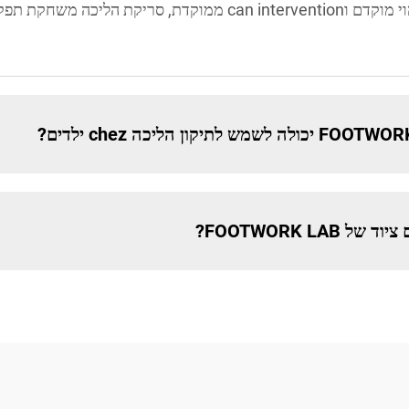
לצמצם את הסיכון לפציעות. על ידי איפשור זיהוי מוקדם וan intervention
FOOTWORK L?