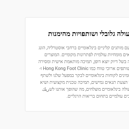
עולה גלובלי ושותפויות מהימנות
 מותגים קליניים בינלאומיים ברחבי אוסטרליה, הונג
יאים מומחיות עולמית לפתרונות מקומיים. המוצרים
 בשל דיוק יוצא דופן, תמיכה מותאמת אישית ומסירה
מהירה, כפי שנערך על ידי שותפים ארוכי טווח כמו Hong Kong Foot Clinic ו-
Pod Fit. אנו מזמינים לקוחות בינלאומיים לבקר במפעל שלנו ולשתף
ב-ODM/OEM, תוך הצעת תנאים גמישים, תמיכה טכנית מקצועית ושיא
לה בינלאומיים מוצלחים, מה שהופך אותנו לשريك
ים עולמיים בתחום בריאות הרגליים.