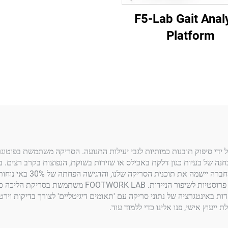
F5-Lab Gait Anal
Platform
 ידי סיפוק תובנות כמותיות לגבי יעילות התנועה. הסריקה משתמשת בפוטוג
ה. זה מאפשר אבחנה של בעיות כגון דלקת באכילס או שזירות בשוקת, הנפוצות בקרב
סנדלים ארגונומיים לעובדי 
אחר ההחלמה chez אמפוטים, ומספקת מידע לכיוון התאמות 
 אישית מורכבות. יוזמות ה-R&D שלנו מתמקדות באינטגרציה של נתוני סריקה עם 'תאומים דיגיטליים'
 ייעוץ אישי, פנו אלינו כדי ללמוד עוד.