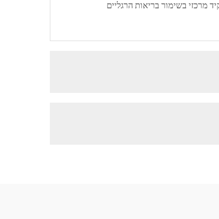
c ממוקדת, סריקת הליכה משחקת תפקיד מרכזי בשימור בריאות הרגליים