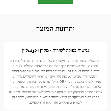
יתרונות המוצר
נגישות כפולה לשירות - מקוון ואوفליין
לבים שירותי סריקה מקצועית של הליכה באתר עם כלים נוחים
קת עצמי באינטרנט דרך התוכנית המיניאטורית שלנו. לקוחות
ם לגשת לאיסוף נתונים ממוקד בינה מלאכותית על כפות הרגל
ה דרך מצלמות טלפון נייד, ויוצרים דוחות דיגיטליים מיידיים
שניתן לשתף באמצעות קודי QR, דוא"ל או הדפסה באתר. המפעל הפיזי
הנמצא בגן טכנולוגיה מודרני, מזמין ביקורים ויעוצים באתר, בעוד
מיכה מהרחוק מבטיח סיוע בזמן אמת לשאלות טכניות. גישה בע
kênh כפול זה משקל בין דיוק מקצועי לנגישות למשתמש, ומספק הן
לשותפים עסקיים והן ללקוחות הסופיים.