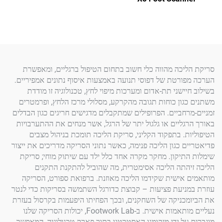
כה מהווה כלי חשוב בתחום הטיפול ברגליים, ומאפשרת
רטת של דפוסי תנועה באמצעות איסוף נתונים אמפיריים.
שני תת-אדום ומערכות מיפוי לחץ, טכנולוגיה זו מודדת
ון כוחות תגובה מהקרקע, מסלולי מרכז הלחץ, ופרמטרים
חביים. הפרופילים שמתקבלים מדגישים חריגים כגון הבדלים
ליים או גלגול יתר של הרגל, אשר מנחים את ההתערבויות
. בתפקוד הקליני, סריקת הליכה תומכת בניהול מצבים
 כגון הליכה פנימה, כאשר נתוני הסריקה מדריכים את ייצור
יקון. מחקר מקרה אחד כלל ילד עם שיתוק מוחי; סריקת
תה הליכה אסימטרית, מה שהוביל להתקנת התקנים
ישית שקידמו הליכה מאוזנת. ברפואת ספורט, הסריקה
יעת פציעות – קבוצת כדורגל השתמשה בסריקות כדי לנטר
ניקה של השחקנים, ובכך הפחיתו היפעמות בקרסול בעזרת
נעליים מותאמות אישית. ב-Footwork Lab, יכולות הסריקה שלנו
ל ידי מיקומנו האסטרטגי בתוך פארק טכנולוגיה, המאפשר