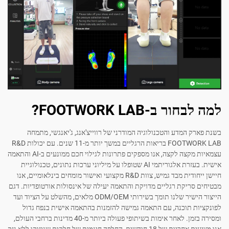
ב-FOOTWORK LAB?
המדע והטכנולוגיה המודרני של רווייצ'אנג, ג'יאנגשי, מתמחה
FOOTWORK LAB בריאות הרגליים במשך יותר מ-11 שנים. עם יכולות R&D
עצמאיות מקצה לקצה, אנו מספקים פתרונות לגילוי חכם ממונעים ב-AI והתאמה
אישית. בעזרת אלגוריתמי AI שטופלו על מיליוני ערכות נתונים, טכנולוגיית
חיישן ייחודית מבד גמיש, צוות R&D מקצועי ואישור מומחים בינלאומיים, אנו
יקת רגליים מדויקת והתאמה יעילה של אינסולות אורטופדיות. דגם
הייצור הישיר שלנו תומך בשירותי ODM/OEM מלאים, מהשלט על הציוד ועד
תוכנה, עם התאמה גמישה להזמנות בהתאמה אישית בנפח גדול
ומסירה בזמן. לאחר אימות בשיתופי פעולה ביותר מ-40 מדינות ברחבי העולם,