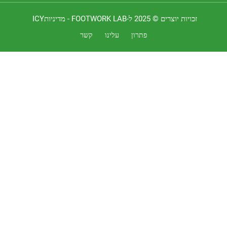
 יוצרים © 2025 ל-FOOTWORK LAB -
מדיניותICY
פתרון
עלינו
קשר