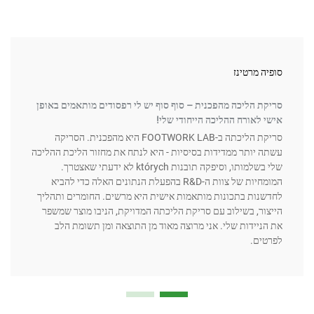
 מרטינז
אוליב
 הליכה מהפכנית – סוף סוף יש לי רפסודים מותאמים באופן
לאורח ההליכה הייחודי שלי!
ושווה
סריקת הליכתה ב-FOOTWORK LAB היא מהפכנית. הסריקה
שירות
יותר ממדידות בסיסיות - היא לנתח את מחזור הליכת ההליכה
זה שי
שלי בשלמותו, וסיפקה תובנות których לא ידעתי שאצטרך.
הסריק
המומחיות של צוות ה-R&D בהפעלת הנתונים האלה כדי להביא
שמטפל
ות בתכונות מותאמות אישית היא מרשים. החומרים ותהליך
ר, בשילוב עם סריקת הליכתה המדויקת, הניבו מוצר שמשפר
ברור,
יידות שלי. אני מרוצה מאוד מן התוצאה ומן תשומת הלב
ברמת 
ם.