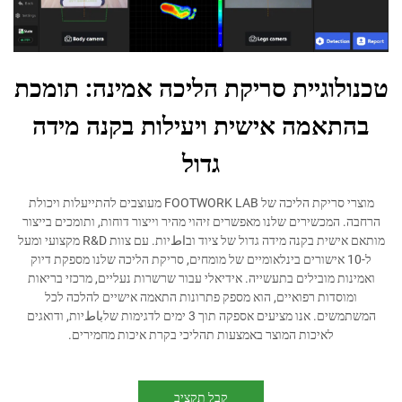
וגיית סריקת הליכה אמינה: תומכת
אמה אישית ויעילות בקנה מידה
גדול
מוצרי סריקת הליכה של FOOTWORK LAB מעוצבים להתייעלות ויכולת
כשירים שלנו מאפשרים זיהוי מהיר וייצור דוחות, ותומכים בייצור
מותאם אישית בקנה מידה גדול של ציוד ובاطיות. עם צוות R&D מקצועי ומעל
1 אישורים בינלאומיים של מומחים, סריקת הליכה שלנו מספקת דיוק
מובילים בתעשייה. אידיאלי עבור שרשרות נעליים, מרכזי בריאות
דות רפואיים, הוא מספק פתרונות התאמה אישיים להלכה לכל
המשתמשים. אנו מציעים אספקה תוך 3 ימים לדגימות שלباطיות, ודואגים
לאיכות המוצר באמצעות תהליכי בקרת איכות מחמירים.
קבל תקציב