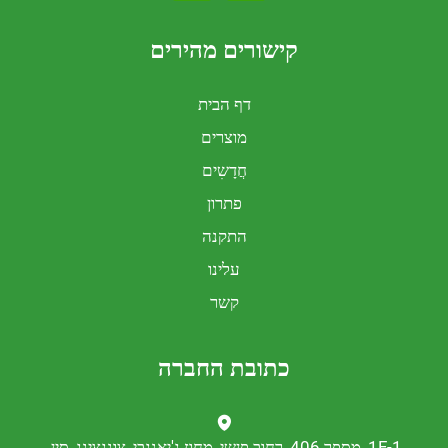
קישורים מהירים
דף הבית
מוצרים
חֲדָשִים
פתרון
התקנה
עלינו
קשר
כתובת החברה
נגצינג, סין.