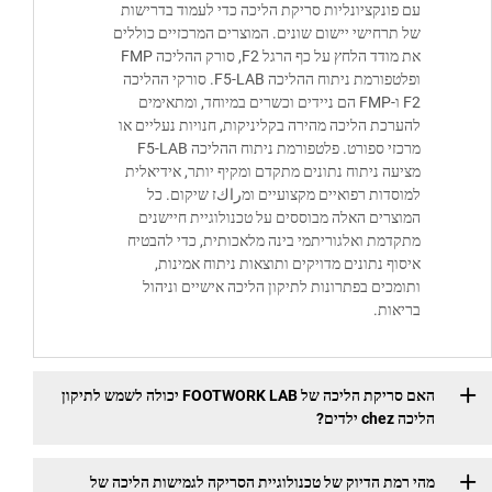
 פונקציונליות סריקת הליכה כדי לעמוד בדרישות
 תרחישי יישום שונים. המוצרים המרכזיים כוללים
את מודד הלחץ על כף הרגל F2, סורק ההליכה FMP
ופלטפורמת ניתוח ההליכה F5-LAB. סורקי ההליכה
F2 ו-FMP הם ניידים וכשרים במיוחד, ומתאימים
ערכת הליכה מהירה בקליניקות, חנויות נעליים או
מרכזי ספורט. פלטפורמת ניתוח ההליכה F5-LAB
יעה ניתוח נתונים מתקדם ומקיף יותר, אידיאלית
וסדות רפואיים מקצועיים ומراكז שיקום. כל
וצרים האלה מבוססים על טכנולוגיית חיישנים
קדמת ואלגוריתמי בינה מלאכותית, כדי להבטיח
סוף נתונים מדויקים ותוצאות ניתוח אמינות,
ומכים בפתרונות לתיקון הליכה אישיים וניהול
יאות.
האם סריקת הליכה של FOOTWORK LAB יכולה לשמש לתיקון
 ילדים?
רמת הדיוק של טכנולוגיית הסריקה לגמישות הליכה של