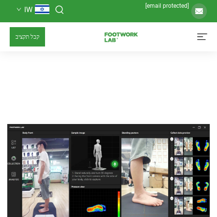
IW
קבל תקציב