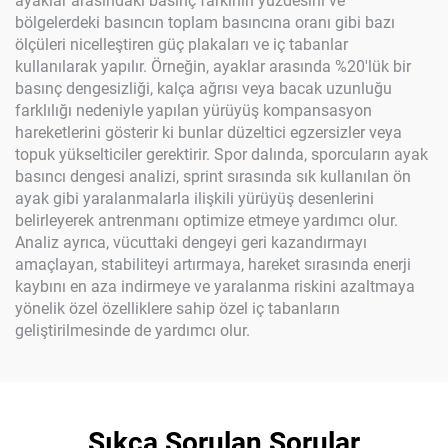
ayaklar arasındaki basınç farkının yüzdesini ve
bölgelerdeki basıncın toplam basıncına oranı gibi bazı
ölçüleri nicelleştiren güç plakaları ve iç tabanlar
kullanılarak yapılır. Örneğin, ayaklar arasında %20'lük bir
basınç dengesizliği, kalça ağrısı veya bacak uzunluğu
farklılığı nedeniyle yapılan yürüyüş kompansasyon
hareketlerini gösterir ki bunlar düzeltici egzersizler veya
topuk yükselticiler gerektirir. Spor dalında, sporcuların ayak
basıncı dengesi analizi, sprint sırasında sık kullanılan ön
ayak gibi yaralanmalarla ilişkili yürüyüş desenlerini
belirleyerek antrenmanı optimize etmeye yardımcı olur.
Analiz ayrıca, vücuttaki dengeyi geri kazandırmayı
amaçlayan, stabiliteyi artırmaya, hareket sırasında enerji
kaybını en aza indirmeye ve yaralanma riskini azaltmaya
yönelik özel özelliklere sahip özel iç tabanların
geliştirilmesinde de yardımcı olur.
Sıkça Sorulan Sorular