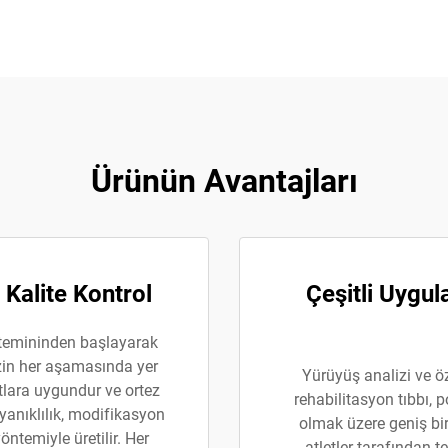
Ürünün Avantajları
z Kalite Kontrol
Çeşitli Uygu
e temininden başlayarak
zin her aşamasında yer
Yürüyüş analizi ve ö
rtlara uygundur ve ortez
rehabilitasyon tıbbı, 
yanıklılık, modifikasyon
olmak üzere geniş bir
ntemiyle üretilir. Her
atletler tarafından t