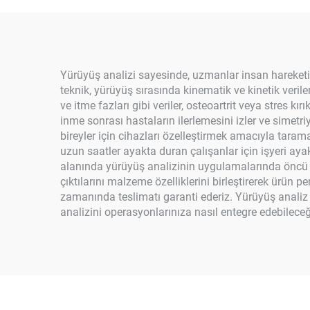
Yürüyüş analizi sayesinde, uzmanlar insan hareketiyl
teknik, yürüyüş sırasında kinematik ve kinetik verile
ve itme fazları gibi veriler, osteoartrit veya stres kı
inme sonrası hastaların ilerlemesini izler ve simetri
bireyler için cihazları özelleştirmek amacıyla tara
uzun saatler ayakta duran çalışanlar için işyeri ay
alanında yürüyüş analizinin uygulamalarında öncü ol
çıktılarını malzeme özelliklerini birleştirerek ürün pe
zamanında teslimatı garanti ederiz. Yürüyüş analiz h
analizini operasyonlarınıza nasıl entegre edebileceğ