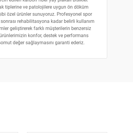
ayak tiplerine ve patolojilere uygun ön döküm
gibi özel ürünler sunuyoruz. Profesyonel spor
onrası rehabilitasyona kadar belirli kullanım
er geliştirerek farklı müşterilerin benzersiz
r, ürünlerimizin konfor, destek ve performans
 somut değer sağlaymasını garanti ederiz.