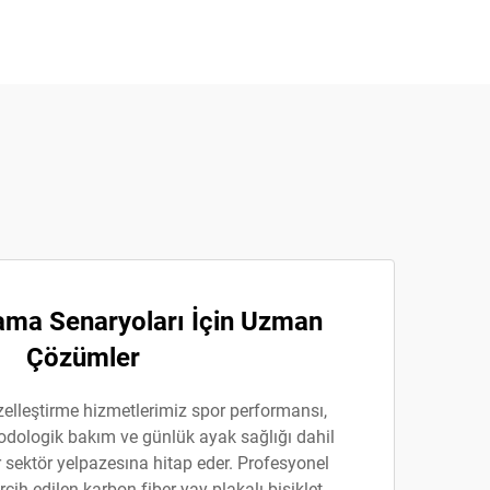
lama Senaryoları İçin Uzman
Çözümler
zelleştirme hizmetlerimiz spor performansı,
podologik bakım ve günlük ayak sağlığı dahil
 sektör yelpazesına hitap eder. Profesyonel
ercih edilen karbon fiber yay plakalı bisiklet