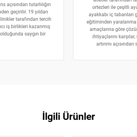
ns açısından tutarlılığın
ortezleri ile çeşitli 
den geçirilir. 19 yıldan
ayakkabı iç tabanları 
inikler tarafından tercih
eğitiminden yaralanma s
ıcı iş birlikleri kazanmış
amaçlarına göre çözüml
 olduğunda saygın bir
ihtiyaçlarını karşıla
artırımı açısından
İlgili Ürünler