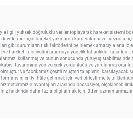
e ilgili yüksek doğruluklu veriler toplayarak hareket sistemi bo
ri kaydetmek için hareket yakalama kameralarını ve piezodirençli 
rıkları gibi durumların risk faktörlerini belirlemek amacıyla analiz
yi ve hareket kabiliyetini artırmaya yönelik tabanlıklar tasarlanır
malarımızı kullanmış ve bunun sonucunda yürüyüş stabilitesinde a
akkabısı tasarımına yön vererek yorgunluğu ve yaralanma oranlar
muştur ve fabrikamız çeşitli müşteri taleplerini karşılayacak şe
rformansını en iyi hâle getirmek için veri birleştirme tekniklerinde 
izmetlerimizin avantajları arasında hassasiyet, ölçeklenebilirlik
iniz hakkında daha fazla bilgi almak için lütfen uzmanlarımızla 