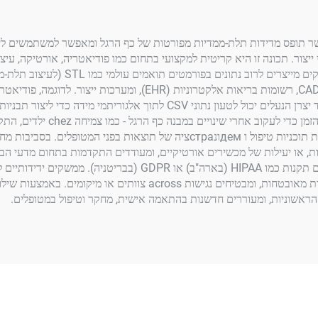
שר תופס מדידות תלת-ממדיות מפורטות של כף הרגל ומאפשר למשתמשים לייצ
ור. תכונה זו היא קריטית למקצועי בתחום כמו פודיאטריה, אורטיקה, עיצוב 
לעצב אורטוזות מותאמות אישית באמצעות תוכנת CAD, בעוד יצרן הנעלים יכול ל
אורטיקות. הנתונים לאורך זמן הם בעלי ערך רב לצורך התאמת תוכניות טיפול ו демו
סיות, או יעילות של מכשירים אורטיקיים, ומעודדים התקדמות בתחום מדעי ה
נתוני מטופל רגישים, עם אפשרויות ייצוא מוצפנות ותאימות עם תקנ
נתונים באופן מקומי, טעינה לאחסון בענן, או שיתוף דרך רשתות מאובטחות,