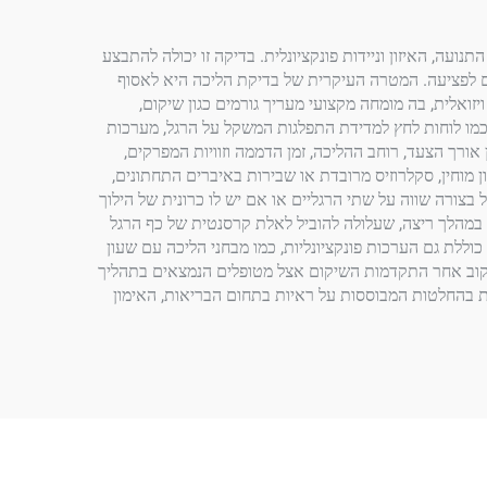
ה, האיזון וניידות פונקציונלית. בדיקה זו יכולה להתבצע
לזיהוי חריגים, אי-יעילות או סימנים לפציעה. המטרה העיקרית של בדיקת הליכה היא לאסוף
זואלית, בה מומחה מקצועי מעריך גורמים כגון שיקום,
 כמו לוחות לחץ למדידת התפלגות המשקל על הרגל, מערכות
ורך הצעד, רוחב ההליכה, זמן הדממה וזוויות המפרקים,
מוחין, סקלרוזיס מרובדת או שבירות באיברים התחתונים,
צורה שווה על שתי הרגליים או אם יש לו כרונית של הילוך
ה במהלך ריצה, שעלולה להוביל לאלת קרסנטית של כף הרגל
ללת גם הערכות פונקציונליות, כמו מבחני הליכה עם שעון
ו לעקוב אחר התקדמות השיקום אצל מטופלים הנמצאים בתהליך
ת בהחלטות המבוססות על ראיות בתחום הבריאות, האימון