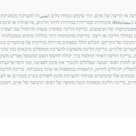
ו הריצה של אדם, תוך שימוש בטווח כלים וتقنيות להערכת מכאניקת התנוע
בסביבות קליניות, מתקני ספורט או מעבדות מחקר, תוך שימוש בمشاهdes איכותיות ובמדידות כמותיות 
 אופטימיזציה של הביצועים. בדיקת הליכה בסיסית עשויה להתחיל עם תצפית וי
ם במהלך הליכה או ריצה. בדיקות מתקדמות יותר כוללות שימוש בטכנולוגיה
תגובה של הקרקע. הכלים הללו מספקים מדידות מדויקות של פרמטרים כגון א
קשרים קליניים, בדיקת הליכה משמשת להערכת מטופלים בתנאים כמו שיגרון 
מה, בדיקת הליכה לאחר החלפת ברך יכולה לחשוף האם המטופל מפריש משקל ב
ם לזהות דפוסי תנועה שעלולים להגביר את סיכון לפציעה, כמו היפר-פרונצי
ליץ תרגילים לתיקון, התאמות במכפפות או שינוי בטכניקה. בדיקת הליכה כו
ים. מבחנים אלו שימושיים במיוחד להערכת סיכון ליפולים בקרב מבוגרים א
ותיים, בדיקת הליכה מספקת הבנה מקיפה של דפוסי התנועה של אדם, ותומכ