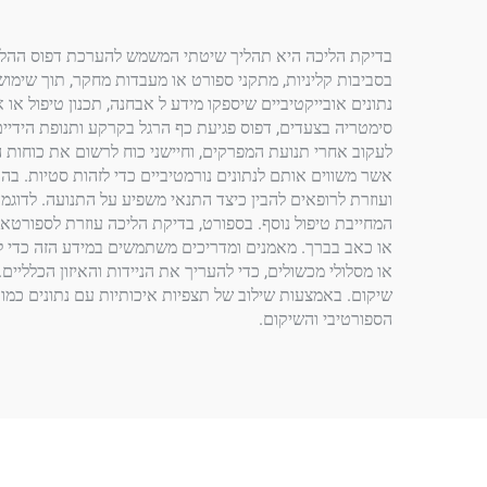
בדיקת הליכה היא תהליך שיטתי המשמש להערכת דפוס ההליכה א
נתונים אובייקטיביים שיספקו מידע ל אבחנה, תכנון טיפול או
סימטריה בצעדים, דפוס פגיעת כף הרגל בקרקע ותנופת הידיי
לעקוב אחרי תנועת המפרקים, וחיישני כוח לרשום את כוחות ה
אשר משווים אותם לנתונים נורמטיביים כדי לזהות סטיות. בה
ועוזרת לרופאים להבין כיצד התנאי משפיע על התנועה. לדוג
המחייבת טיפול נוסף. בספורט, בדיקת הליכה עוזרת לספורטאי
או כאב בברך. מאמנים ומדריכים משתמשים במידע הזה כדי להמ
או מסלולי מכשולים, כדי להעריך את הניידות והאיזון הכללי
שיקום. באמצעות שילוב של תצפיות איכותיות עם נתונים כמ
הספורטיבי והשיקום.