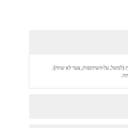
 אי-תקינות (למשל, על-השתקפות, צעד לא שווה).
חה.