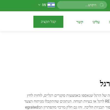
IW
קבל תקציב
עלינו
קשר
גל
ה של הרגל שנאספו באמצעות סקנרים רגליים, לוחות לחץ
ומכשירים נוספים, אנו מבצעים ניתוח צעד וסקירת צעד מעמיקים. ניתוח זה עוזר לזהות חריגות בצעד, שאפשר להסיק מהן בעיות.RELATED לרגל או בעיות תנוחה. הנתונים שהתקבלו מניתוח הצעד
משמשים כדי.optimizing פתרונות התיקון שלנו לרגל, בין אם זה לעיצוב כפות תומכות טובות יותר או להינתן עצה מותאמת אישית לשיפור תבניות הליכה. זהו גם חלק מרכזי מהפתרון המegrated