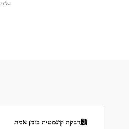
שלנו ש
颢דבקת קינמטית בזמן אמת