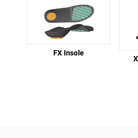
FX Insole
X