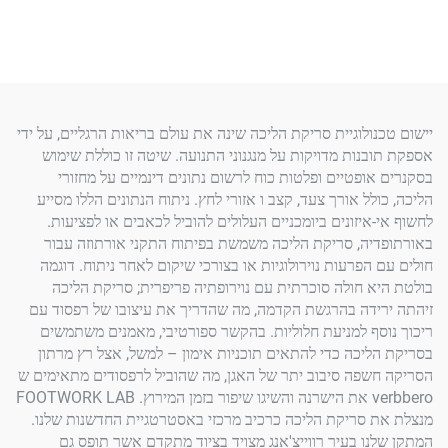
ולוגיית סריקת הליכה שינה את עולם בריאות הרגליים, על ידי
נות מדויקות על מנגנוני התנועה. שיטה זו כוללת שימוש
ופטיים ופלטות כוח לרשום נתונים דינמיים על מחזורי
ל אורך צעד, קצב ו אזורי לחץ. ניתוח הנתונים הללו מסייע
יזונים ביומכניים העלולים להוביל לכאבים או לפציעות.
ה, סריקת הליכה משמשת בפיתוח התקני אורתוזה עבור
פרעות נוירולוגיות או בצורכי שיקום לאחר ניתוח. דוגמה
 חולה סוכרתית עם נוירופתיה פריפרית; סריקת הליכה
דה בהרגשת הקדמה, מה שהדריך את עיצובו של רפסוד עם
ף למניעת חלוליות. בהקשר ספורטיבי, מאמנים משתמשים
יכה כדי להתאים תוכניות אימון – למשל, אצל רץ מרתון
פה סיבוב יתר של האגן, מה שהוביל לרפסודים מתאימים ש
verbbero את הישרנה והשיגו שיפור בזמן המירוץ. FOOTWORK LAB
סריקת הליכה כרכיב מרכזי באסטרטגיית החדשנות שלנו.
ו בעיר רווייצ'אנג מצויד בציוד מתקדם אשר תופס גם