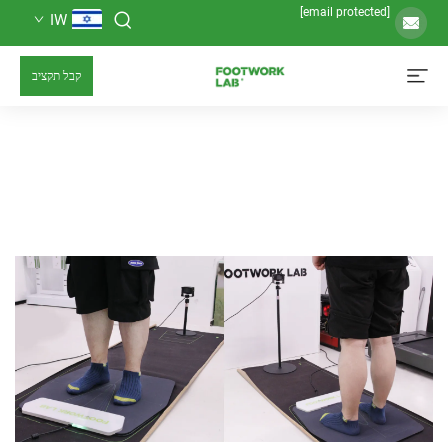
IW
קבל תקציב