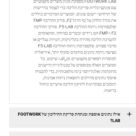
FOOTWORK LAB מספקת מגוון מוצרים מקצועיים
 פונקציונליות סריקת הליכה כדי לעמוד בדרישות
 תרחישי יישום שונים. המוצרים המרכזיים כוללים
את מודד הלחץ על כף הרגל F2, סורק ההליכה FMP
ופלטפורמת ניתוח ההליכה F5-LAB. סורקי ההליכה
F2 ו-FMP הם ניידים וכשרים במיוחד, ומתאימים
ערכת הליכה מהירה בקליניקות, חנויות נעליים או
מרכזי ספורט. פלטפורמת ניתוח ההליכה F5-LAB
יעה ניתוח נתונים מתקדם ומקיף יותר, אידיאלית
וסדות רפואיים מקצועיים ומراكז שיקום. כל
וצרים האלה מבוססים על טכנולוגיית חיישנים
קדמת ואלגוריתמי בינה מלאכותית, כדי להבטיח
סוף נתונים מדויקים ותוצאות ניתוח אמינות,
ומכים בפתרונות לתיקון הליכה אישיים וניהול
יאות.
אילו נתונים אוספת ומנתחת סריקת ההיליכון של FOOTWORK