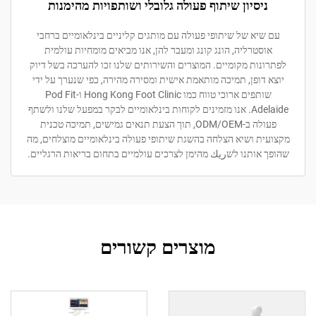
יסיון שיתוף פעולה גלובלי ושותפויות מהימנות
יא של שיתופי פעולה עם מותגים קליניים בינלאומיים ברחבי
סטרליה, הונג קונג ומעבר להן, אנו מביאים מומחיות עולמית
ות מקומיים. המוצרים והשירותים שלנו זכו להערכה בשל דיוק
דופן, תמיכה מותאמת אישית ומסירה מהירה, כפי שנערך על ידי
שותפים ארוכי טווח כמו Hong Kong Foot Clinic ו-Pod Fit
Adelaide. אנו מזמינים לקוחות בינלאומיים לבקר במפעל שלנו ולשתף
פעולה ב-ODM/OEM, תוך הצעת תנאים גמישים, תמיכה טכנית
ת ושיא הצלחה בהשגת שיתופי פעולה בינלאומיים מוצלחים, מה
אותנו לשريك מהימן לצרכים עולמיים בתחום בריאות הרגליים.
מוצרים קשורים