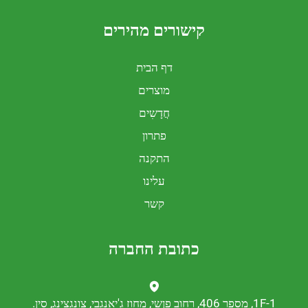
קישורים מהירים
דף הבית
מוצרים
חֲדָשִים
פתרון
התקנה
עלינו
קשר
כתובת החברה
נגצינג, סין.