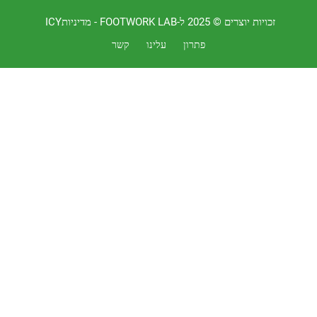
 יוצרים © 2025 ל-FOOTWORK LAB -
מדיניותICY
פתרון
עלינו
קשר