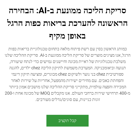
סריקת הליכה ממונעת ב-AI: הבחירה
ונה להערכת בריאות כפות הרגל
באופן מקיף
אשון בסין עם רשת פיתוח מלאה בתחום טכנולוגיית בריאות כפות
הרגל, אנו מציגים מוצרים של סריקת הליכה ממונעת ב-AI. סריקת ההליכה שלנו
כנולוגיות של ראיית מכונה וחיישנים גמישים כדי לנתח שיעורה,
תנועה וביאומכניקה. המערכת משמשת לתיקון הליכה chez ילדים, להגנה
ספורטיבית chez בני נוער ולשיקום chez מבוגרים, ומציעה תיקון דינמי
 כאבים. עם מחירים ישירות מהמפעל, אחריות על שירות לאחר
הפצה עולמית, מתקייני סריקת ההליכה שלנו מושכים אמון ביותר
מ-400 תרחישי שירות ברחבי העולם. אנו מקבלים MOQ של מכונה אחת ו-200
זוגות כניינות, עם סוגים/גדלים מעורבים.
קבל תקציב