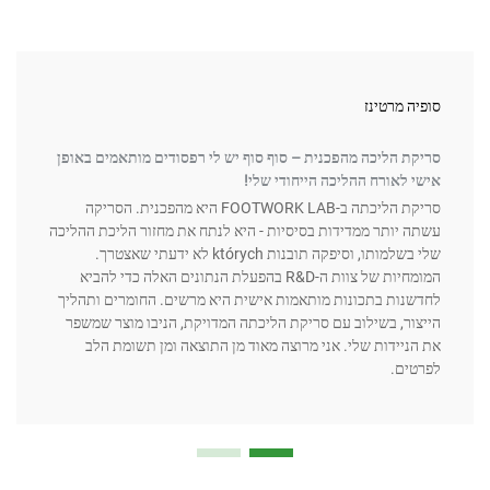
 מרטינז
אוליב
 הליכה מהפכנית – סוף סוף יש לי רפסודים מותאמים באופן
לאורח ההליכה הייחודי שלי!
ושווה
סריקת הליכתה ב-FOOTWORK LAB היא מהפכנית. הסריקה
שירות
יותר ממדידות בסיסיות - היא לנתח את מחזור הליכת ההליכה
זה שי
שלי בשלמותו, וסיפקה תובנות których לא ידעתי שאצטרך.
הסריק
המומחיות של צוות ה-R&D בהפעלת הנתונים האלה כדי להביא
שמטפל
ות בתכונות מותאמות אישית היא מרשים. החומרים ותהליך
ר, בשילוב עם סריקת הליכתה המדויקת, הניבו מוצר שמשפר
ברור,
יידות שלי. אני מרוצה מאוד מן התוצאה ומן תשומת הלב
ברמת 
ם.