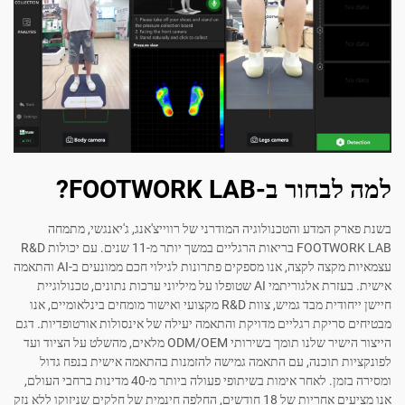
ב-FOOTWORK LAB?
המדע והטכנולוגיה המודרני של רווייצ'אנג, ג'יאנגשי, מתמחה
FOOTWORK LAB בריאות הרגליים במשך יותר מ-11 שנים. עם יכולות R&D
עצמאיות מקצה לקצה, אנו מספקים פתרונות לגילוי חכם ממונעים ב-AI והתאמה
אישית. בעזרת אלגוריתמי AI שטופלו על מיליוני ערכות נתונים, טכנולוגיית
חיישן ייחודית מבד גמיש, צוות R&D מקצועי ואישור מומחים בינלאומיים, אנו
יקת רגליים מדויקת והתאמה יעילה של אינסולות אורטופדיות. דגם
הייצור הישיר שלנו תומך בשירותי ODM/OEM מלאים, מהשלט על הציוד ועד
תוכנה, עם התאמה גמישה להזמנות בהתאמה אישית בנפח גדול
ומסירה בזמן. לאחר אימות בשיתופי פעולה ביותר מ-40 מדינות ברחבי העולם,
אנו מציעים אחריות של 18 חודשים, החלפה חינמית של חלקים שניזוקו ללא נזק