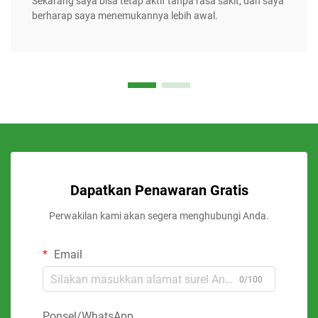
Sekarang saya bisa tetap aktif tanpa rasa sakit, dan saya
berharap saya menemukannya lebih awal.
Dapatkan Penawaran Gratis
Perwakilan kami akan segera menghubungi Anda.
Email
0/100
Ponsel/WhatsApp