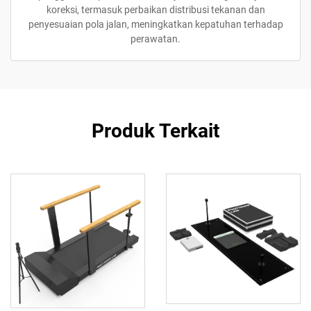
koreksi, termasuk perbaikan distribusi tekanan dan
penyesuaian pola jalan, meningkatkan kepatuhan terhadap
perawatan.
Produk Terkait