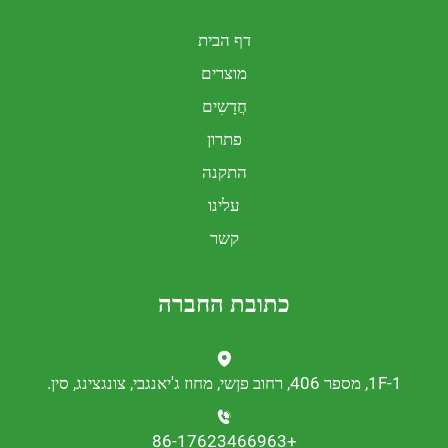
דף הבית
מוצרים
חֲדָשִים
פתרון
התקנה
עלינו
קשר
כתובת החברה
נגצינג, סין.
+86-17623466963