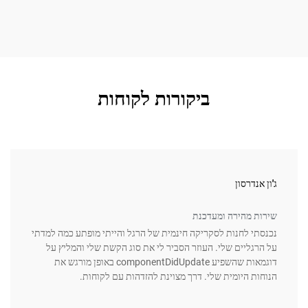
ביקורות לקוחות
נדרסון
guez
 מהירה ומעדכנת
נוחה 
י לחנות לסקריקה חינמית של הרגל והייתי מופתע כמה למדתי
השתמש
גליים שלי. העוזר הסביר לי את סוג הקשת שלי והמליץ על
מההתק
דוגמאות שהשפיע componentDidUpdate באופן מורגש את
עכשיו
ת היומית שלי. דרך מצוינת להזדהות עם לקוחות.
מושלמ