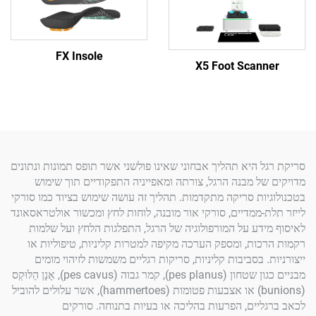
FX Insole
X5 Foot Scan
 היא תהליך אבחוני שאינו פולשני אשר תופס תמונות ונתונים
ל מבנה הרגל, צורתה ומאפייניה התפקודיים תוך שימוש
ות סריקה מתקדמות. תהליך זה עושה שימוש בציוד כמו סורקי
-ממדיים, סורקי אור מובנה, לוחות לחץ ומכשור אולטראסאונד
דע על המורפולוגיה של הרגל, התפלגות הלחץ ועל שלמות
ות, ומספק הערכה מקיפה למטרות קליניות, טיפוליות או
 בסביבות קליניות, סריקות רגליים משמשות לזיהוי מומים
מבניים כגון שטחון (pes planus), קמר גבוה (pes cavus), אָנָן הַלּוּקְס
(bunions) או אצבעות פטומות (hammertoes), אשר עלולים להוביל
יים, הפרעות בהליכה או בעיות בתנוחה. סורקים