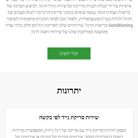
 ידי קבלת תבנית מדויקת של צורת וגודל הרגל. לביצוע הערכה של
עמדת הגוף, נעשה שימוש בנתוני סריקת הרגל כדי לנתח מצבים של
ות בעיות פוטנציאליות, ולאחר מכן לפתח תוכניות מתאימות לשיפור
konditioning ובריאות הרגל. שירותיים שלנו לסריקת רגל הם חלק בלתי נפרד
מההצגה המורחבת שלנו של שירותי דאגה לרגל.
קבל תקציב
יתרונות
שירות סריקת נייד לפי בקשה
חידות סריקת נייד עם סריקה של רגל ניידת, המאפשרת מדידות
בתערוכות מסחר, אירועים זמניים של חנויות או אירועים של