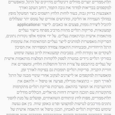
ם יוצרים מודלים דיגיטליים מדויקים של הרגל, ומאפשרים
בריאות למדוד את גובה הקמר, רוחב העקב ואורך
דיוק גבוה, בעוד לוחות הלחץ רושמים כיצד המשקל מופץ
ידה או הליכה, ומדגישים אזורים של עומס יתר שעלולים
להוביל ליצירת גומות, פצעים או כאבים. לייצור וapplications
, סריקות רגליים מהוות מרכיב מפתח בייצור נעליים
ישית ובהתאמת נעליים. על ידי איסוף אלפי נקודות נתונים,
אפשרות למותגים לייצר נעליים המתאימות את עקומות
ודיות, ומבטיחות התאמה צמודה המפחיתה את הסיכון
 נקודות לחץ. בסביבות קמעונאיות לרוב נעשה שימוש
ליים ניידים במטרה לספק ללקוחות המלצות מותאמות אישית
 בהתבסס על צורת הרגל והתפלגות הלחץ, ומשפרים את
ייה. סריקות רגליים תומכות גם בפיקוח לאורך זמן,
למקסמים או לייצרנים לעקוב אחרי שינויי מבנה של הרגל
ן – כתוצאה מגדילה, פציעה או טיפול – ולתאם את
 או המוצר בהתאם. מערכות סריקת רגליים מתקדמות
ם תוכנה היוצרת דוחות מראליים, הכוללים מודלים
ם, מפות לחץ וניתוחים השוואתיים, ופועלים על מנת להפוך
רכבים לנגישות למקצועי ופרט באופן שווה. בין אם נעשה
יקות רגליים לאבחון, תכנון טיפול או התאמה אישית של
יקות מספקות תובנות אוביקטיביות ומדויקות אשר משפרות